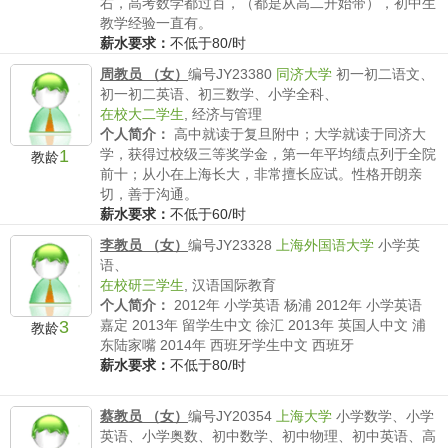
右，高考数学都过百，（都是从高二开始带），初中生
教学经验一直有。
薪水要求：
不低于80/时
周教员 （女）
编号JY23380
同济大学
初一初二语文、
初一初二英语、初三数学、小学全科、
在校大二学生
,
经济与管理
个人简介：
高中就读于复旦附中；大学就读于同济大
1
学，获得过校级三等奖学金，第一年平均绩点列于全院
教龄
前十；从小在上海长大，非常擅长应试。性格开朗亲
切，善于沟通。
薪水要求：
不低于60/时
李教员 （女）
编号JY23328
上海外国语大学
小学英
语、
在校研三学生
,
汉语国际教育
个人简介：
2012年 小学英语 杨浦 2012年 小学英语
3
嘉定 2013年 留学生中文 徐汇 2013年 英国人中文 浦
教龄
东陆家嘴 2014年 西班牙学生中文 西班牙
薪水要求：
不低于80/时
蔡教员 （女）
编号JY20354
上海大学
小学数学、小学
英语、小学奥数、初中数学、初中物理、初中英语、高