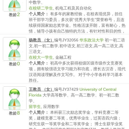
中数学、
在校研二学生
,
机电工程及其自动化
2
个人简介：
有多年的家教经验，在校表现优异，担任
教龄
班干部学习委员，多次获“优秀大学生”荣誉称号，且连
续获得国家励志奖学金。性格活泼开朗，富有耐心，热
情，辅导小孩有自己独特的方法，有针对性和目的性，
多次成功帮助小孩走出学习误区，提升成绩。
杨教员 （女）
编号JY32056
华东政法大学
初一初二语
薪水要求：
不低于50/时
文,初一初二数学,初中语文,初三语文,高一高二语文,高
三语文,
在校大一学生
,
金融工程
0
个人简介：
初高中多次获得校级区级市级作文竞赛奖
教龄
项，拥有较强语文学习能力和功底，擅长古汉语，现代
汉语阅读理解及作文写作。 对于中小学各科学习基本
胜任。
薪水要求：
不低于150/时
王教员 （女）
编号JY37429
University of Central
Florida
大学高等数学、高一高二数学、初一初二数
学、
留学生
,
应用数学
8
个人简介：
本科获三次励志奖学金，学科竞赛二等
教龄
奖，建模竞赛二等奖，优秀毕业生，过英语四六级；
研究生获一等奖学金和二等奖学金； 博士生获学业奖