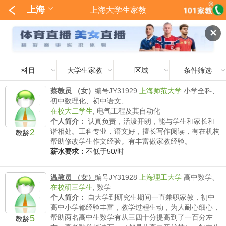
上海
上海大学生家教
✕
科目
大学生家教
区域
条件筛选
蔡教员 （女）
编号JY31929
上海师范大学
小学全科、
初中数理化、初中语文、
在校大二学生
,
电气工程及其自动化
个人简介：
认真负责，活泼开朗，能与学生和家长和
2
谐相处。工科专业，语文好，擅长写作阅读，有在机构
教龄
帮助修改学生作文经验。有丰富做家教经验。
薪水要求：
不低于50/时
温教员 （女）
编号JY31928
上海理工大学
高中数学、
在校研三学生
,
数学
个人简介：
自大学到研究生期间一直兼职家教，初中
高中小学都经验丰富，教学过程生动，为人耐心细心，
5
帮助两名高中生数学有从三四十分提高到了一百分左
教龄