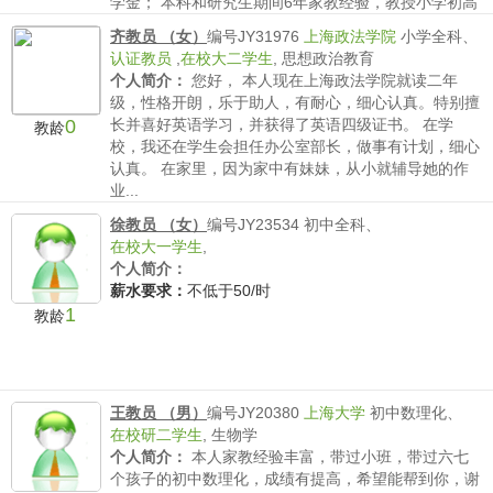
学金； 本科和研究生期间6年家教经验，教授小学初高
中以及出国数学家教；博士生期间两年授课和答疑经
齐教员 （女）
编号JY31976
上海政法学院
小学全科、
验，纯英文教学...
认证教员
,
在校大二学生
,
思想政治教育
薪水要求：
不低于80/时
个人简介：
您好， 本人现在上海政法学院就读二年
级，性格开朗，乐于助人，有耐心，细心认真。特别擅
0
长并喜好英语学习，并获得了英语四级证书。 在学
教龄
校，我还在学生会担任办公室部长，做事有计划，细心
认真。 在家里，因为家中有妹妹，从小就辅导她的作
业...
薪水要求：
不低于60/时
徐教员 （女）
编号JY23534
初中全科、
在校大一学生
,
个人简介：
薪水要求：
不低于50/时
1
教龄
王教员 （男）
编号JY20380
上海大学
初中数理化、
在校研二学生
,
生物学
个人简介：
本人家教经验丰富，带过小班，带过六七
个孩子的初中数理化，成绩有提高，希望能帮到你，谢