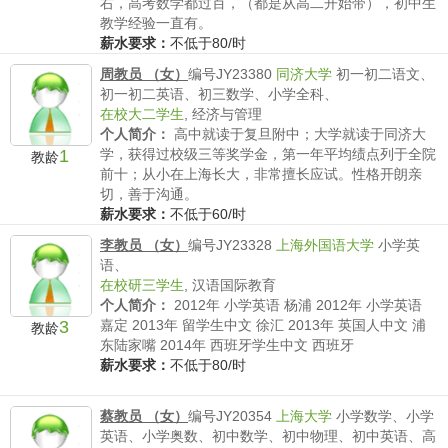
右，高考数学都过百，（都是从高二开始带），初中生
教学经验一直有。
薪水要求：
不低于80/时
周教员 （女）
编号JY23380
同济大学
初一初二语文、
初一初二英语、初三数学、小学全科、
在校大二学生
,
经济与管理
个人简介：
高中就读于复旦附中；大学就读于同济大
1
学，获得过校级三等奖学金，第一年平均绩点列于全院
教龄
前十；从小在上海长大，非常擅长应试。性格开朗亲
切，善于沟通。
薪水要求：
不低于60/时
李教员 （女）
编号JY23328
上海外国语大学
小学英
语、
在校研三学生
,
汉语国际教育
个人简介：
2012年 小学英语 杨浦 2012年 小学英语
3
嘉定 2013年 留学生中文 徐汇 2013年 英国人中文 浦
教龄
东陆家嘴 2014年 西班牙学生中文 西班牙
薪水要求：
不低于80/时
蔡教员 （女）
编号JY20354
上海大学
小学数学、小学
英语、小学奥数、初中数学、初中物理、初中英语、高