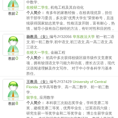
中数学、
在校研二学生
,
机电工程及其自动化
2
个人简介：
有多年的家教经验，在校表现优异，担任
教龄
班干部学习委员，多次获“优秀大学生”荣誉称号，且连
续获得国家励志奖学金。性格活泼开朗，富有耐心，热
情，辅导小孩有自己独特的方法，有针对性和目的性，
多次成功帮助小孩走出学习误区，提升成绩。
杨教员 （女）
编号JY32056
华东政法大学
初一初二语
薪水要求：
不低于50/时
文,初一初二数学,初中语文,初三语文,高一高二语文,高
三语文,
在校大一学生
,
金融工程
0
个人简介：
初高中多次获得校级区级市级作文竞赛奖
教龄
项，拥有较强语文学习能力和功底，擅长古汉语，现代
汉语阅读理解及作文写作。 对于中小学各科学习基本
胜任。
薪水要求：
不低于150/时
王教员 （女）
编号JY37429
University of Central
Florida
大学高等数学、高一高二数学、初一初二数
学、
留学生
,
应用数学
8
个人简介：
本科获三次励志奖学金，学科竞赛二等
教龄
奖，建模竞赛二等奖，优秀毕业生，过英语四六级；
研究生获一等奖学金和二等奖学金； 博士生获学业奖