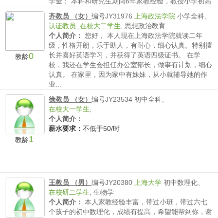
学金； 本科和研究生期间6年家教经验，教授小学初高
中以及出国数学家教；博士生期间两年授课和答疑经
齐教员 （女）
编号JY31976
上海政法学院
小学全科、
验，纯英文教学...
认证教员
,
在校大二学生
,
思想政治教育
薪水要求：
不低于80/时
个人简介：
您好， 本人现在上海政法学院就读二年
级，性格开朗，乐于助人，有耐心，细心认真。特别擅
0
长并喜好英语学习，并获得了英语四级证书。 在学
教龄
校，我还在学生会担任办公室部长，做事有计划，细心
认真。 在家里，因为家中有妹妹，从小就辅导她的作
业...
薪水要求：
不低于60/时
徐教员 （女）
编号JY23534
初中全科、
在校大一学生
,
个人简介：
薪水要求：
不低于50/时
1
教龄
王教员 （男）
编号JY20380
上海大学
初中数理化、
在校研二学生
,
生物学
个人简介：
本人家教经验丰富，带过小班，带过六七
个孩子的初中数理化，成绩有提高，希望能帮到你，谢