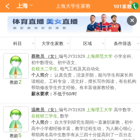
上海
上海大学生家教
✕
科目
大学生家教
区域
条件筛选
蔡教员 （女）
编号JY31929
上海师范大学
小学全科、
初中数理化、初中语文、
在校大二学生
,
电气工程及其自动化
个人简介：
认真负责，活泼开朗，能与学生和家长和
2
谐相处。工科专业，语文好，擅长写作阅读，有在机构
教龄
帮助修改学生作文经验。有丰富做家教经验。
薪水要求：
不低于50/时
温教员 （女）
编号JY31928
上海理工大学
高中数学、
在校研三学生
,
数学
个人简介：
自大学到研究生期间一直兼职家教，初中
高中小学都经验丰富，教学过程生动，为人耐心细心，
5
帮助两名高中生数学有从三四十分提高到了一百分左
教龄