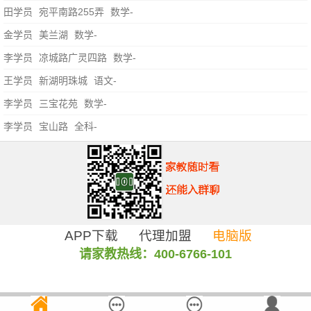
田学员
宛平南路255弄
数学-
金学员
美兰湖
数学-
李学员
凉城路广灵四路
数学-
王学员
新湖明珠城
语文-
李学员
三宝花苑
数学-
李学员
宝山路
全科-
APP下载
代理加盟
电脑版
请家教热线：400-6766-101