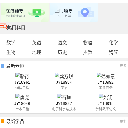
热门科目
数学
英语
语文
物理
化学
生物
地理
历史
奥数
钢琴
最新老师
更多
JY18961
JY18984
JY18992
通信工程
英语
国际商务
JY19046
JY18927
JY18918
土木工程
电子科学与技术
学科教学语文
最新学员
更多