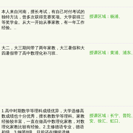
本人来自河南，擅长考试，有自己对付考试的
授课区域：杨浦、
独特方法，曾多次获得竞赛奖项。大学获得三
等奖学金。从大一开始从事家教，有一年工作
经验。..
大二，大三期间带了两年家教，大三暑假和大
授课区域：黄浦、浦东
四暑假带了高中数理化补习班..
1.高中时期数学等理科成绩优异，大学选修高
授课区域：长宁、普陀
数成绩也十分优秀，擅长教数学等理科。家教
安、徐汇、虹口、
经验较丰富，一直在做高中数理化家教，对数
理化家教比较有经验。2.主修德语专业，德语
初级。3.钢琴8级，目前还在继续进修..