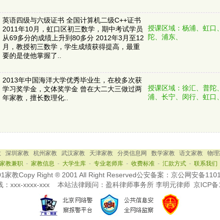
英语四级与六级证书 全国计算机二级C++证书
授课区域：杨浦、虹口
2011年10月，虹口区初三数学，期中考试学员
陀、浦东、
从69多分的成绩上升到80多分 2012年3月至12
月，教授初三数学，学生成绩获得提高，最重
要的是使他掌握了..
2013年中国海洋大学优秀毕业生，在校多次获
授课区域：徐汇、普陀
学习奖学金，文体奖学金 曾在大二大三做过两
浦、长宁、闵行、虹口
年家教，擅长数理化..
教
深圳家教
杭州家教
武汉家教
天津家教
分类信息网
数学家教
语文家教
物理
家教兼职
-
家教信息
-
大学生库
-
专业老师库
-
收费标准
-
汇款方式
-
联系我们
教Copy Right ® 2001 All Right Reserved公安备案：京公网安备110
线：
xxx-xxxx-xxx
本站法律顾问：盈科律师事务所 李明元律师
京ICP备1