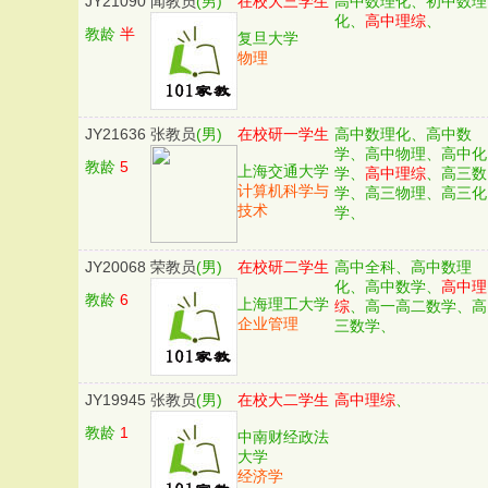
JY21090
闻教员
(男)
在校大三学生
高中数理化、初中数理
化、
高中理综
、
教龄
半
复旦大学
物理
JY21636
张教员
(男)
在校研一学生
高中数理化、高中数
学、高中物理、高中化
教龄
5
上海交通大学
学、
高中理综
、高三数
计算机科学与
学、高三物理、高三化
技术
学、
JY20068
荣教员
(男)
在校研二学生
高中全科、高中数理
化、高中数学、
高中理
教龄
6
上海理工大学
综
、高一高二数学、高
企业管理
三数学、
JY19945
张教员
(男)
在校大二学生
高中理综
、
教龄
1
中南财经政法
大学
经济学