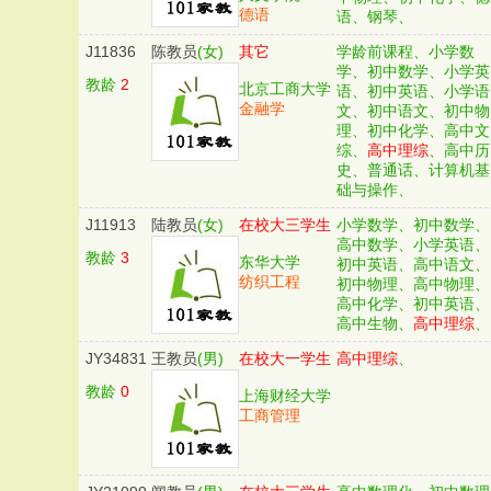
德语
语、钢琴、
J11836
陈教员
(女)
其它
学龄前课程、小学数
学、初中数学、小学英
教龄
2
北京工商大学
语、初中英语、小学语
金融学
文、初中语文、初中物
理、初中化学、高中文
综、
高中理综
、高中历
史、普通话、计算机基
础与操作、
J11913
陆教员
(女)
在校大三学生
小学数学、初中数学、
高中数学、小学英语、
教龄
3
东华大学
初中英语、高中语文、
纺织工程
初中物理、高中物理、
高中化学、初中英语、
高中生物、
高中理综
、
JY34831
王教员
(男)
在校大一学生
高中理综
、
教龄
0
上海财经大学
工商管理