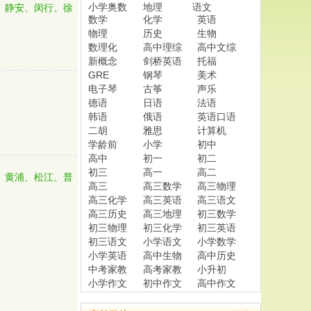
小学奥数
地理
语文
、静安、闵行、徐
数学
化学
英语
物理
历史
生物
数理化
高中理综
高中文综
新概念
剑桥英语
托福
GRE
钢琴
美术
电子琴
古筝
声乐
德语
日语
法语
韩语
俄语
英语口语
二胡
雅思
计算机
学龄前
小学
初中
高中
初一
初二
初三
高一
高二
、黄浦、松江、普
高三
高三数学
高三物理
高三化学
高三英语
高三语文
高三历史
高三地理
初三数学
初三物理
初三化学
初三英语
初三语文
小学语文
小学数学
小学英语
高中生物
高中历史
中考家教
高考家教
小升初
小学作文
初中作文
高中作文