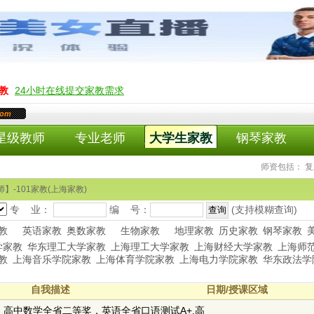
教
24小时在线提交家教需求
com
星级教师
专业老师
大学生家教
钢琴家教
师资包括： 复旦
】-101家教(上海家教)
专 业：
编 号：
(支持模糊查询)
教
英语家教
奥数家教
生物家教
地理家教
历史家教
钢琴家教
学家教
华东理工大学家教
上海理工大学家教
上海财经大学家教
上海师
教
上海音乐学院家教
上海体育学院家教
上海电力学院家教
华东政法学
自我描述
日期/授课区域
高中数学全省二等奖，英语全省口语测试A+,高