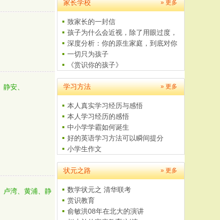
家长学校
» 更多
致家长的一封信
孩子为什么会近视，除了用眼过度，
这..
深度分析：你的原生家庭，到底对你
有..
一切只为孩子
《赏识你的孩子》
父母是孩子最好的老师
学习方法
给学生家长的一封信
、静安、
» 更多
本人真实学习经历与感悟
本人学习经历的感悟
中小学学霸如何诞生
好的英语学习方法可以瞬间提分
小学生作文
如何学习数学
状元之路
4至5岁儿童美术培养计划
» 更多
数学状元之 清华联考
、卢湾、黄浦、静
赏识教育
俞敏洪08年在北大的演讲