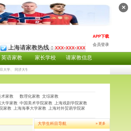
✕
APP下载
会员登录
上海请家教热线：
xxx-xxx-xxx
英语家教
家长学校
请家教信息
大学、 同济大学、上海外国语大学等上海101家教为您提供高中理综家教,拥有众多小
美术家教
数理化家教
文综家教
范大学家教
中国美术学院家教
上海戏剧学院家教
院家教
上海海事大学家教
上海对外贸易学院家
大学生科目导航
» 更多