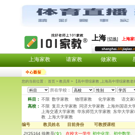
上海
[
切换
]
上海
家
shanghai.
101
jiajiao
.
上海家教
请家教
做家教
您的当前位置： 首页 > 教员库 > 【高中理综家教 ,上海高中理综家教老师
所在学校：
科目：
不限
数学家教
物理家教
化学家教
语文家
高校：
不限
复旦大学家教
同济大学家教
上海外国语大
上海交通大学家教
华东师范大学家教
东华大学家
教
上海大学家教
编号
教员姓名
目前身份
可教授课程
JY25164
徐教员
(女)
在校大一学生
初中化学、初中数学、