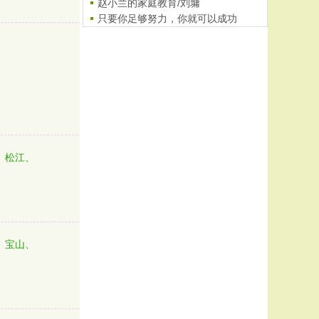
赵小兰的家庭教育/刘墉
只要你足够努力，你就可以成功
我的大学之路
、
四年级黄冈小状元题解------特..
、松江、
、宝山、