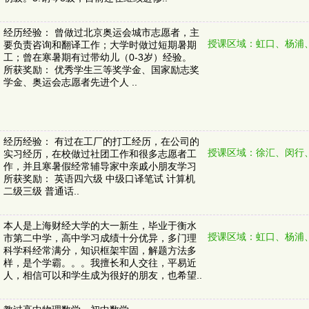
经历经验： 曾做过北京奥运会城市志愿者，主
授课区域：虹口、杨浦
要负责咨询和翻译工作；大学时做过短期暑期
工；曾在寒暑期有过带幼儿（0-3岁）经验。
所获奖励： 优秀学生三等奖学金、国家励志奖
学金、奥运会志愿者先进个人 ..
经历经验： 有过在工厂的打工经历，在公司的
授课区域：徐汇、闵行
实习经历，在校做过社团工作和很多志愿者工
作，并且寒暑假经常辅导家中亲戚小朋友学习
所获奖励： 英语四六级 中级口译笔试 计算机
二级三级 普通话..
本人是上海财经大学的大一新生，毕业于衡水
授课区域：虹口、杨浦
市第二中学，高中学习成绩十分优异，多门理
科学科经常满分，知识框架牢固，解题方法多
样，是个学霸。。。我擅长和人交往，平易近
人，相信可以和学生成为很好的朋友，也希望..