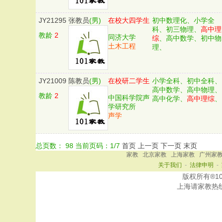
JY21295
张教员
(男)
在校大四学生
初中数理化、小学全
科、初三物理、
高中理
教龄
2
同济大学
综
、高中数学、初中物
土木工程
理、
JY21009
陈教员
(男)
在校研二学生
小学全科、初中全科、
高中数学、高中物理、
教龄
2
中国科学院声
高中化学、
高中理综
、
学研究所
声学
总页数：
98
当前页码：
1
/
7
首页
上一页
下一页
末页
家教
北京家教
上海家教
广州家
关于我们
-
法律申明
-
版权所有®101家
上海
请家教热