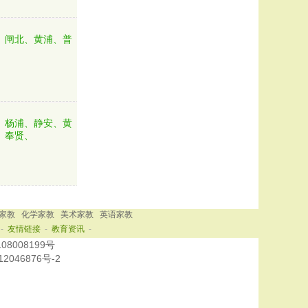
、闸北、黄浦、普
、杨浦、静安、黄
、奉贤、
家教
化学家教
美术家教
英语家教
-
友情链接
-
教育资讯
-
108008199号
2046876号-2