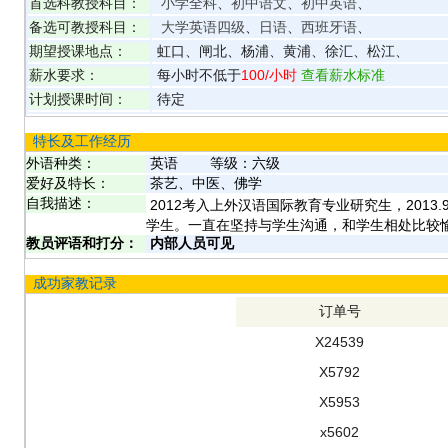
首选科教授科目：
小学全科
、
初中语文
、
初中英语
、
备选可教授科目：
大学英语四级
、
日语
、
西班牙语
、
期望授课地点：
虹口、闸北、杨浦、黄浦、徐汇、松江、
薪水要求：
每小时不低于
100
/小时
查看薪水标准
计划授课时间：
待定
特长及工作经历
外语种类：
英语
等级：
六级
爱好及特长：
茶艺、中医、佛学
自我描述：
2012考入上外汉语国际教育专业研究生，2013
学生。一直在坚持与学生沟通，和学生相处比较
教员评语和打分：
内部人员可见
成功家教记录
订单号
X24539
X5792
X5953
x5602