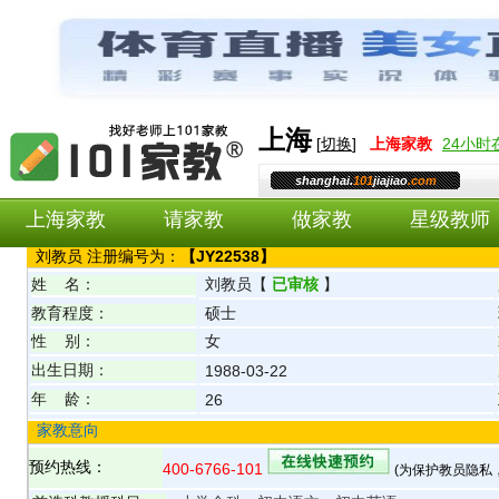
上海
[
切换
]
上海
家教
24小
shanghai.
101
jiajiao
.com
上海家教
请家教
做家教
星级教师
刘
教员 注册编号为：
【
JY22538
】
姓 名：
刘
教员
【
已审核
】
教育程度：
硕士
性 别：
女
出生日期：
1988-03-22
年 龄：
26
家教意向
预约热线：
400-6766-101
(为保护教员隐私