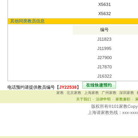
X5631
X5632
其他同类教员信息
编号
J11823
J11995
J27900
J17870
J16322
电话预约请提供教员编号【
JY22538
】
家教
北京家教
上海家教
广州家教
深圳家教
关于我们
-
法律申明
-
家教兼职
-
版权所有®101家教Copy Ri
上海
请家教热线：
xxx-xxx