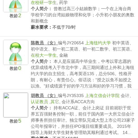
在校研一学生
,
药学
个人简介：
曾教过高三小姑娘数学；一个在上海台商
2
学校学习的台湾姑娘物理和化学；小升初小朋友的奥数
教龄
和新概念
薪水要求：
不低于70/时
陈教员 （女）
编号JY20654
上海纽约大学
初中英语、
初中语文、初一初二英语、初一初二数学、初三英语、
在校大一学生
,
金融
个人简介：
本人是应届高中毕业生，中考以零志愿的
0
优异成绩考入于市北中学，高三期间通过上外和上海纽
教龄
约大学的自主招生，高考英语135，总分506。性格开
朗，有耐心，有责任心。俗话说：“授之以鱼不如授之
以渔。”好成绩源于好的学习方法和好的学习习惯，我
会将好方...
胡教员 （女）
编号JY35335
上海立信会计学院
会计、
薪水要求：
不低于40/时
认证教员
,
其它
,
会计系ACCA方向
个人简介：
持有ACCA证、会计上岗证 目前就职于世
界五百强财务控制一职，前任于国内第一大所立信会计
5
师事务所担任审计。独立带队完成大型上市公司23家子
教龄
公司年报审计，并担任IPO项目组重要成员。 2015年
指导上海财大学生财务管理助其顺利通过考试。 14...