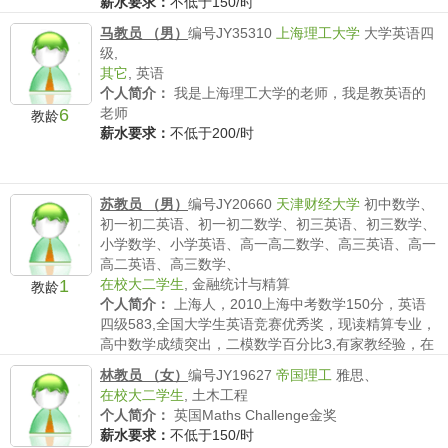
薪水要求：
不低于150/时
马教员 （男）
编号JY35310
上海理工大学
大学英语四
级,
其它
,
英语
个人简介：
我是上海理工大学的老师，我是教英语的
6
老师
教龄
薪水要求：
不低于200/时
苏教员 （男）
编号JY20660
天津财经大学
初中数学、
初一初二英语、初一初二数学、初三英语、初三数学、
小学数学、小学英语、高一高二数学、高三英语、高一
高二英语、高三数学、
1
在校大二学生
,
金融统计与精算
教龄
个人简介：
上海人，2010上海中考数学150分，英语
四级583,全国大学生英语竞赛优秀奖，现读精算专业，
高中数学成绩突出，二模数学百分比3,有家教经验，在
本家教网带过一初二参加新知杯数学竞赛和一3年级奥
林教员 （女）
编号JY19627
帝国理工
雅思、
数，有耐心，细心，负责任。
在校大二学生
,
土木工程
薪水要求：
不低于40/时
个人简介：
英国Maths Challenge金奖
薪水要求：
不低于150/时