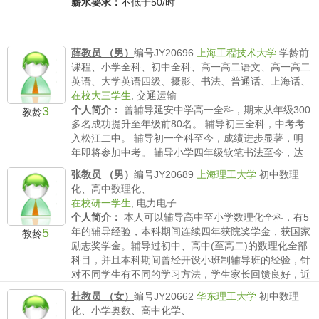
薪水要求：
不低于50/时
薛教员 （男）
编号JY20696
上海工程技术大学
学龄前
课程、小学全科、初中全科、高一高二语文、高一高二
英语、大学英语四级、摄影、书法、普通话、上海话、
在校大三学生
,
交通运输
3
个人简介：
曾辅导延安中学高一全科，期末从年级300
教龄
多名成功提升至年级前80名。 辅导初三全科，中考考
入松江二中。 辅导初一全科至今，成绩进步显著，明
年即将参加中考。 辅导小学四年级软笔书法至今，达
到全国六级水平。
张教员 （男）
编号JY20689
上海理工大学
初中数理
薪水要求：
不低于40/时
化、高中数理化、
在校研一学生
,
电力电子
个人简介：
本人可以辅导高中至小学数理化全科，有5
5
年的辅导经验，本科期间连续四年获院奖学金，获国家
教龄
励志奖学金。辅导过初中、高中(至高二)的数理化全部
科目，并且本科期间曾经开设小班制辅导班的经验，针
对不同学生有不同的学习方法，学生家长回馈良好，近
期有辅导...
杜教员 （女）
编号JY20662
华东理工大学
初中数理
薪水要求：
不低于50/时
化、小学奥数、高中化学、