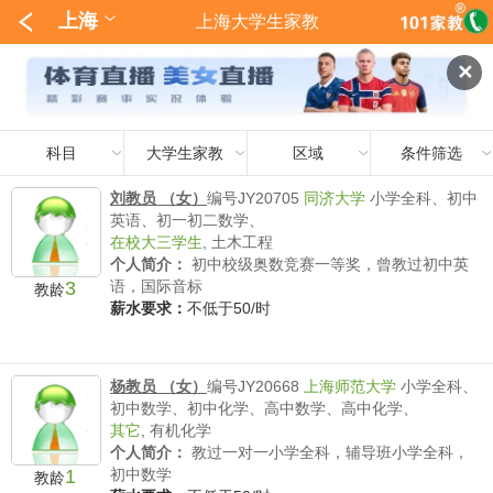
上海
上海大学生家教
✕
科目
大学生家教
区域
条件筛选
刘教员 （女）
编号JY20705
同济大学
小学全科、初中
英语、初一初二数学、
在校大三学生
,
土木工程
个人简介：
初中校级奥数竞赛一等奖，曾教过初中英
3
语，国际音标
教龄
薪水要求：
不低于50/时
杨教员 （女）
编号JY20668
上海师范大学
小学全科、
初中数学、初中化学、高中数学、高中化学、
其它
,
有机化学
个人简介：
教过一对一小学全科，辅导班小学全科，
1
初中数学
教龄