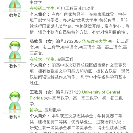
中数学、
在校研二学生
,
机电工程及其自动化
2
个人简介：
有多年的家教经验，在校表现优异，担任
教龄
班干部学习委员，多次获“优秀大学生”荣誉称号，且连
续获得国家励志奖学金。性格活泼开朗，富有耐心，热
情，辅导小孩有自己独特的方法，有针对性和目的性，
多次成功帮助小孩走出学习误区，提升成绩。
杨教员 （女）
编号JY32056
华东政法大学
初一初二语
薪水要求：
不低于50/时
文,初一初二数学,初中语文,初三语文,高一高二语文,高
三语文,
在校大一学生
,
金融工程
0
个人简介：
初高中多次获得校级区级市级作文竞赛奖
教龄
项，拥有较强语文学习能力和功底，擅长古汉语，现代
汉语阅读理解及作文写作。 对于中小学各科学习基本
胜任。
薪水要求：
不低于150/时
王教员 （女）
编号JY37429
University of Central
Florida
大学高等数学、高一高二数学、初一初二数
学、
留学生
,
应用数学
8
个人简介：
本科获三次励志奖学金，学科竞赛二等
教龄
奖，建模竞赛二等奖，优秀毕业生，过英语四六级；
研究生获一等奖学金和二等奖学金； 博士生获学业奖