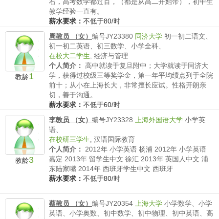
右，高考数学都过百，（都是从高二开始带），初中生
教学经验一直有。
薪水要求：
不低于80/时
周教员 （女）
编号JY23380
同济大学
初一初二语文、
初一初二英语、初三数学、小学全科、
在校大二学生
,
经济与管理
个人简介：
高中就读于复旦附中；大学就读于同济大
1
学，获得过校级三等奖学金，第一年平均绩点列于全院
教龄
前十；从小在上海长大，非常擅长应试。性格开朗亲
切，善于沟通。
薪水要求：
不低于60/时
李教员 （女）
编号JY23328
上海外国语大学
小学英
语、
在校研三学生
,
汉语国际教育
个人简介：
2012年 小学英语 杨浦 2012年 小学英语
3
嘉定 2013年 留学生中文 徐汇 2013年 英国人中文 浦
教龄
东陆家嘴 2014年 西班牙学生中文 西班牙
薪水要求：
不低于80/时
蔡教员 （女）
编号JY20354
上海大学
小学数学、小学
英语、小学奥数、初中数学、初中物理、初中英语、高