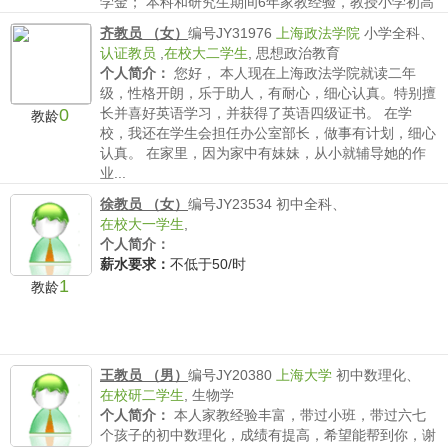
学金； 本科和研究生期间6年家教经验，教授小学初高
中以及出国数学家教；博士生期间两年授课和答疑经
齐教员 （女）
编号JY31976
上海政法学院
小学全科、
验，纯英文教学...
认证教员
,
在校大二学生
,
思想政治教育
薪水要求：
不低于80/时
个人简介：
您好， 本人现在上海政法学院就读二年
级，性格开朗，乐于助人，有耐心，细心认真。特别擅
0
长并喜好英语学习，并获得了英语四级证书。 在学
教龄
校，我还在学生会担任办公室部长，做事有计划，细心
认真。 在家里，因为家中有妹妹，从小就辅导她的作
业...
薪水要求：
不低于60/时
徐教员 （女）
编号JY23534
初中全科、
在校大一学生
,
个人简介：
薪水要求：
不低于50/时
1
教龄
王教员 （男）
编号JY20380
上海大学
初中数理化、
在校研二学生
,
生物学
个人简介：
本人家教经验丰富，带过小班，带过六七
个孩子的初中数理化，成绩有提高，希望能帮到你，谢