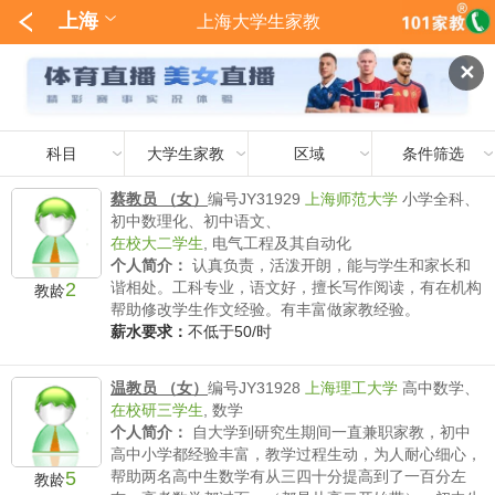
上海
上海大学生家教
✕
科目
大学生家教
区域
条件筛选
蔡教员 （女）
编号JY31929
上海师范大学
小学全科、
初中数理化、初中语文、
在校大二学生
,
电气工程及其自动化
个人简介：
认真负责，活泼开朗，能与学生和家长和
2
谐相处。工科专业，语文好，擅长写作阅读，有在机构
教龄
帮助修改学生作文经验。有丰富做家教经验。
薪水要求：
不低于50/时
温教员 （女）
编号JY31928
上海理工大学
高中数学、
在校研三学生
,
数学
个人简介：
自大学到研究生期间一直兼职家教，初中
高中小学都经验丰富，教学过程生动，为人耐心细心，
5
帮助两名高中生数学有从三四十分提高到了一百分左
教龄