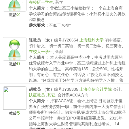
在校研一学生
,
药学
个人简介：
曾教过高三小姑娘数学；一个在上海台商
2
学校学习的台湾姑娘物理和化学；小升初小朋友的奥数
教龄
和新概念
薪水要求：
不低于70/时
陈教员 （女）
编号JY20654
上海纽约大学
初中英语、
初中语文、初一初二英语、初一初二数学、初三英语、
在校大一学生
,
金融
个人简介：
本人是应届高中毕业生，中考以零志愿的
0
优异成绩考入于市北中学，高三期间通过上外和上海纽
教龄
约大学的自主招生，高考英语135，总分506。性格开
朗，有耐心，有责任心。俗话说：“授之以鱼不如授之
以渔。”好成绩源于好的学习方法和好的学习习惯，我
会将好方...
胡教员 （女）
编号JY35335
上海立信会计学院
会计、
薪水要求：
不低于40/时
认证教员
,
其它
,
会计系ACCA方向
个人简介：
持有ACCA证、会计上岗证 目前就职于世
界五百强财务控制一职，前任于国内第一大所立信会计
5
师事务所担任审计。独立带队完成大型上市公司23家子
教龄
公司年报审计，并担任IPO项目组重要成员。 2015年
指导上海财大学生财务管理助其顺利通过考试。 14...