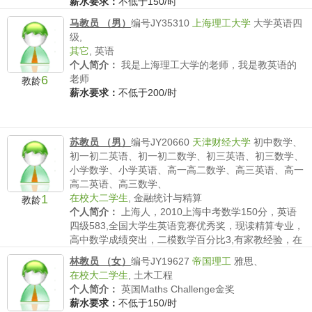
薪水要求：
不低于150/时
马教员 （男）
编号JY35310
上海理工大学
大学英语四
级,
其它
,
英语
个人简介：
我是上海理工大学的老师，我是教英语的
6
老师
教龄
薪水要求：
不低于200/时
苏教员 （男）
编号JY20660
天津财经大学
初中数学、
初一初二英语、初一初二数学、初三英语、初三数学、
小学数学、小学英语、高一高二数学、高三英语、高一
高二英语、高三数学、
1
在校大二学生
,
金融统计与精算
教龄
个人简介：
上海人，2010上海中考数学150分，英语
四级583,全国大学生英语竞赛优秀奖，现读精算专业，
高中数学成绩突出，二模数学百分比3,有家教经验，在
本家教网带过一初二参加新知杯数学竞赛和一3年级奥
林教员 （女）
编号JY19627
帝国理工
雅思、
数，有耐心，细心，负责任。
在校大二学生
,
土木工程
薪水要求：
不低于40/时
个人简介：
英国Maths Challenge金奖
薪水要求：
不低于150/时