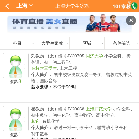
上海
上海大学生家教
✕
科目
大学生家教
区域
条件筛选
刘教员 （女）
编号JY20705
同济大学
小学全科、初中
英语、初一初二数学、
在校大三学生
,
土木工程
个人简介：
初中校级奥数竞赛一等奖，曾教过初中英
3
语，国际音标
教龄
薪水要求：
不低于50/时
杨教员 （女）
编号JY20668
上海师范大学
小学全科、
初中数学、初中化学、高中数学、高中化学、
其它
,
有机化学
个人简介：
教过一对一小学全科，辅导班小学全科，
1
初中数学
教龄