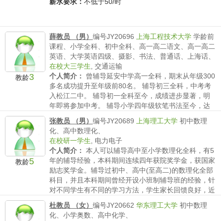
薪水要求：
不低于50/时
薛教员 （男）
编号JY20696
上海工程技术大学
学龄前
课程、小学全科、初中全科、高一高二语文、高一高二
英语、大学英语四级、摄影、书法、普通话、上海话、
在校大三学生
,
交通运输
3
个人简介：
曾辅导延安中学高一全科，期末从年级300
教龄
多名成功提升至年级前80名。 辅导初三全科，中考考
入松江二中。 辅导初一全科至今，成绩进步显著，明
年即将参加中考。 辅导小学四年级软笔书法至今，达
到全国六级水平。
张教员 （男）
编号JY20689
上海理工大学
初中数理
薪水要求：
不低于40/时
化、高中数理化、
在校研一学生
,
电力电子
个人简介：
本人可以辅导高中至小学数理化全科，有5
5
年的辅导经验，本科期间连续四年获院奖学金，获国家
教龄
励志奖学金。辅导过初中、高中(至高二)的数理化全部
科目，并且本科期间曾经开设小班制辅导班的经验，针
对不同学生有不同的学习方法，学生家长回馈良好，近
期有辅导...
杜教员 （女）
编号JY20662
华东理工大学
初中数理
薪水要求：
不低于50/时
化、小学奥数、高中化学、