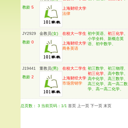
教龄
5
上海财经大学
法律
JY2929
金教员
(女)
在校大一学生
初中英语、
初三化学
、
小学全科、新概念英
教龄
0
上海财经大学
语、初中数学、
商务英语
J19441
董教员
(男)
在校大二学生
初三数学、初三物理、
初三化学
、高中数学、
教龄
2
上海财经大学
高中化学、高三数学、
市场营销学
高三化学、高一高二数
学、高一高二化学、
总页数：
3
当前页码：
1
/
1
首页
上一页
下一页
末页