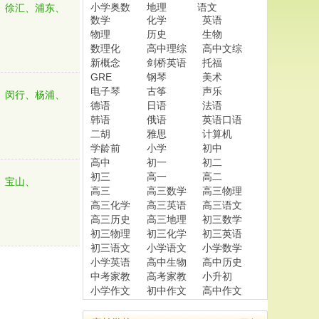
小学奥数
地理
语文
、徐汇、浦东、
数学
化学
英语
物理
历史
生物
数理化
高中理综
高中文综
新概念
剑桥英语
托福
GRE
钢琴
美术
电子琴
古筝
声乐
、闵行、杨浦、
德语
日语
法语
韩语
俄语
英语口语
二胡
雅思
计算机
学龄前
小学
初中
高中
初一
初二
初三
高一
高二
、宝山、
高三
高三数学
高三物理
高三化学
高三英语
高三语文
高三历史
高三地理
初三数学
初三物理
初三化学
初三英语
初三语文
小学语文
小学数学
小学英语
高中生物
高中历史
中考家教
高考家教
小升初
小学作文
初中作文
高中作文