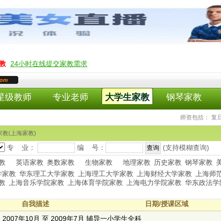
教
24小时在线提交家教需求
com
星级教师
专业老师
大学生家教
钢琴家教
师资包括： 复
家教(上海家教)
专 业：
编 号：
(支持模糊查询)
教
英语家教
奥数家教
生物家教
地理家教
历史家教
钢琴家教
学家教
华东理工大学家教
上海理工大学家教
上海财经大学家教
上海师
教
上海音乐学院家教
上海体育学院家教
上海电力学院家教
华东政法学
自我描述
日期/授课区域
2007年10月 至 2009年7月 辅导一小学生全科