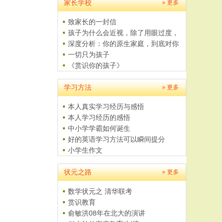
家长学校
» 更多
致家长的一封信
孩子为什么会近视，除了用眼过度，
这..
深度分析：你的原生家庭，到底对你
有..
一切只为孩子
《赏识你的孩子》
父母是孩子最好的老师
学习方法
给学生家长的一封信
» 更多
本人真实学习经历与感悟
本人学习经历的感悟
中小学学霸如何诞生
好的英语学习方法可以瞬间提分
小学生作文
如何学习数学
状元之路
4至5岁儿童美术培养计划
» 更多
数学状元之 清华联考
赏识教育
俞敏洪08年在北大的演讲