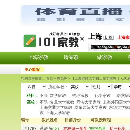
上海
[
切换
]
上海
家
shanghai.
101
jiajiao
.
上海家教
请家教
做家教
您的当前位置： 首页 > 教员库 > 【上海财经大学初三化学家教 】-101
所在学校：
科目：
不限
数学家教
物理家教
化学家教
语文家
高校：
不限
复旦大学家教
同济大学家教
上海外国语大
上海交通大学家教
华东师范大学家教
东华大学家
教
上海大学家教
编号
教员姓名
目前身份
可教授课程
JY1767
蒋教员
(女)
在校研一学生
初中物理、
初三化学
、