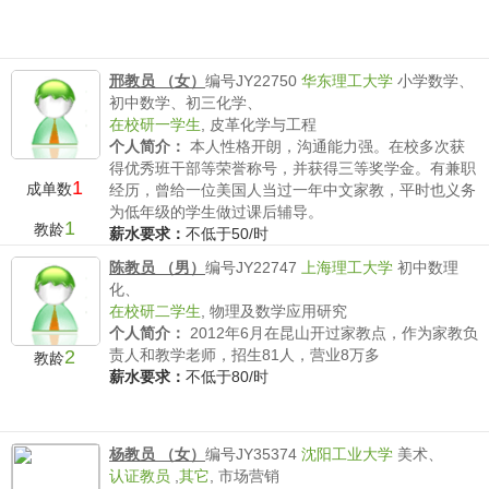
邢教员 （女）
编号JY22750
华东理工大学
小学数学、
初中数学、初三化学、
在校研一学生
,
皮革化学与工程
个人简介：
本人性格开朗，沟通能力强。在校多次获
得优秀班干部等荣誉称号，并获得三等奖学金。有兼职
1
成单数
经历，曾给一位美国人当过一年中文家教，平时也义务
为低年级的学生做过课后辅导。
1
教龄
薪水要求：
不低于50/时
陈教员 （男）
编号JY22747
上海理工大学
初中数理
化、
在校研二学生
,
物理及数学应用研究
个人简介：
2012年6月在昆山开过家教点，作为家教负
2
责人和教学老师，招生81人，营业8万多
教龄
薪水要求：
不低于80/时
杨教员 （女）
编号JY35374
沈阳工业大学
美术、
认证教员
,
其它
,
市场营销