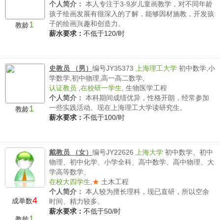
个人简介：
本人专注于3-9岁儿童画教学，对不同年龄
孩子绘画发展有很深入的了解，能够因材施教，开发孩
1
子的绘画兴趣和创造力。
教龄
薪水要求：
不低于120/时
史教员 （男）
编号JY35373
上海理工大学
初中数学,小
学数学,初中物理,高一高二数学,
认证教员
,
在校研一学生
,
生物医学工程
个人简介：
本科期间成绩优异，性格开朗，经常参加
1
一些实践活动。现在上海理工大学读研究生。
教龄
薪水要求：
不低于100/时
戴教员 （女）
编号JY22626
上海大学
初中数学、初中
物理、初中化学、小学全科、高中数学、高中物理、大
学高等数学、
在校大四学生
,
★
土木工程
个人简介：
本人较为擅长理科，现已直研，所以空余
4
成单数
时间、精力较多。
薪水要求：
不低于50/时
1
教龄