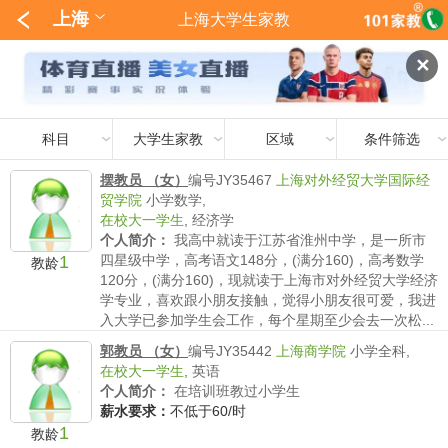
上海
上海大学生家教
✕
科目
大学生家教
区域
条件筛选
摆教员 （女）
编号JY35467
上海对外经贸大学国际经
贸学院
小学数学,
在校大一学生
,
经济学
个人简介：
我高中就读于江苏省淮州中学，是一所市
1
四星级中学，高考语文148分，(满分160)，高考数学
教龄
120分，(满分160)，现就读于上海市对外经贸大学经济
学专业，喜欢跟小朋友接触，觉得小朋友很可爱，我进
入大学已参加学生会工作，每个星期至少会去一次松...
薪水要求：
不低于130/时
郭教员 （女）
编号JY35442
上海商学院
小学全科,
在校大一学生
,
英语
个人简介：
在培训班教过小学生
薪水要求：
不低于60/时
1
教龄