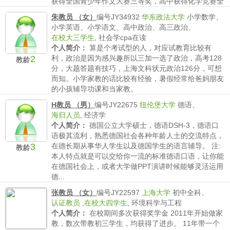
获得全国青少年作文大赛三等奖，高中获得化学竞赛全
市二等奖。一...
朱教员 （女）
编号JY34932
华东政法大学
小学数学、
薪水要求：
不低于50/时
小学英语、小学语文、高中政治、高三政治、
在校大三学生
,
社会学cpa在读
个人简介：
算是个考试型的人，对应试教育比较有
2
利，政治是因为感兴趣所以三加一选了政治，高考128
教龄
分，大题答题有技巧，上海文科状元政治126分，可想
而知。小学家教的话比较有经验，暑假经常给爸妈朋友
的小孩辅导功课和当家教。
薪水要求：
不低于100/时
H教员 （男）
编号JY22675
纽伦堡大学
德语、
海归人员
,
经济学
个人简介：
德国公立大学硕士，德语DSH-3，德语口
语极其流利，熟悉德国社会各种年龄人士的交流特点，
3
在德长期从事华人学生以及德国学生的语言辅导。 注:
教龄
本人特点就是可以交给你一流的标准德语口语，让你能
在德国社会上，或者大学做PPT演讲时候能够灵活运用
德...
薪水要求：
执行101家教薪水标准。
张教员 （女）
编号JY22597
上海大学
初中全科、
认证教员
,
在校大四学生
,
环境科学与工程
个人简介：
在校期间多次获得奖学金 2011年开始做家
教，数次带教初三学生，均获得了进步。 11年带一个