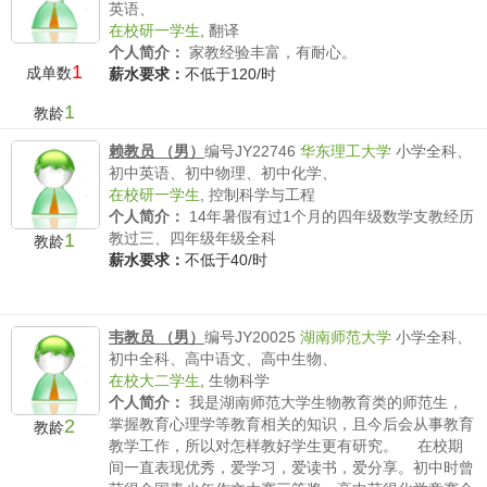
英语、
在校研一学生
,
翻译
个人简介：
家教经验丰富，有耐心。
1
成单数
薪水要求：
不低于120/时
1
教龄
赖教员 （男）
编号JY22746
华东理工大学
小学全科、
初中英语、初中物理、初中化学、
在校研一学生
,
控制科学与工程
个人简介：
14年暑假有过1个月的四年级数学支教经历
1
教过三、四年级年级全科
教龄
薪水要求：
不低于40/时
韦教员 （男）
编号JY20025
湖南师范大学
小学全科、
初中全科、高中语文、高中生物、
在校大二学生
,
生物科学
个人简介：
我是湖南师范大学生物教育类的师范生，
2
掌握教育心理学等教育相关的知识，且今后会从事教育
教龄
教学工作，所以对怎样教好学生更有研究。 在校期
间一直表现优秀，爱学习，爱读书，爱分享。初中时曾