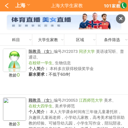
上海
上海大学生家教
✕
科目
大学生家教
区域
条件筛选
陈教员 （女）
编号JY22073
同济大学
英语读写听、普
通话、
在校研一学生
,
生物信息
个人简介：
本科多次获得校级奖学金
0
薪水要求：
不低于60/时
教龄
顾教员 （女）
编号JY20053
江西师范大学
美术、
在校大四学生
,
美术学师范
个人简介：
本人大学课余时间有三年做儿童暑托班，
兴趣班儿童画老师，小学幼儿家教，高考美术辅导班助
3
教的经验。可辅导幼儿园，小学生写作业，陪玩陪读。
教龄