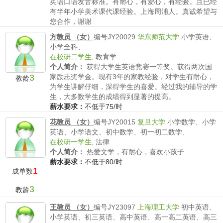
英语口语发音标准。有耐心，有爱心，有经验。且已经
有半年小学美术课代课经验。上海周浦人。真诚希望与
您合作，谢谢
薪水要求：
执行101家教薪水标准。
方教员 （女）
编号JY20029
华东师范大学
小学英语、
小学全科、
在校研二学生
,
教育学
个人简介：
获得大学生英语竞赛一等奖。获得两次国
3
家励志奖学金。现有3年的家教经验，对学生有耐心，
教龄
为学生讲解仔细，深得学生的喜爱。经过我的辅导的学
生，大多数学生的成绩得到显著的提高。
薪水要求：
不低于75/时
花教员 （女）
编号JY20015
复旦大学
小学数学、小学
英语、小学语文、初中数学、初一初二数学、
在校研一学生
,
法律
个人简介：
热爱文学，有耐心，喜欢小孩子
薪水要求：
不低于80/时
1
成单数
3
教龄
王教员 （女）
编号JY23097
上海理工大学
初中英语、
小学英语、初三英语、高中英语、高一高二英语、高三