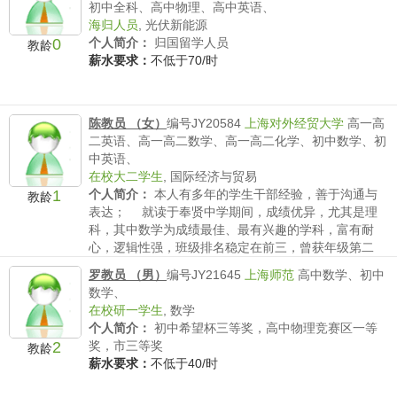
初中全科、高中物理、高中英语、
海归人员
,
光伏新能源
0
个人简介：
归国留学人员
教龄
薪水要求：
不低于70/时
陈教员 （女）
编号JY20584
上海对外经贸大学
高一高
二英语、高一高二数学、高一高二化学、初中数学、初
中英语、
在校大二学生
,
国际经济与贸易
1
个人简介：
本人有多年的学生干部经验，善于沟通与
教龄
表达； 就读于奉贤中学期间，成绩优异，尤其是理
科，其中数学为成绩最佳、最有兴趣的学科，富有耐
心，逻辑性强，班级排名稳定在前三，曾获年级第二
名； 带过奉贤中学一年级学生的数学； 2013年上
罗教员 （男）
编号JY21645
上海师范
高中数学、初中
海高考化学...
数学、
薪水要求：
不低于40/时
在校研一学生
,
数学
个人简介：
初中希望杯三等奖，高中物理竞赛区一等
2
奖，市三等奖
教龄
薪水要求：
不低于40/时