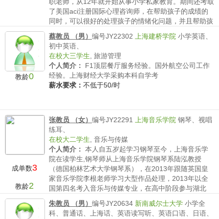
职老师，从12年就开始从事小学私家教育。期间还考取
了美国aci注册国际心理咨询师，在帮助孩子的成绩的
同时，可以很好的处理孩子的情绪化问题，并且帮助孩
子建...
蔡教员 （男）
编号JY22302
上海建桥学院
小学英语、
薪水要求：
不低于80/时
初中英语、
在校大三学生
,
旅游管理
个人简介：
F1顶层餐厅服务经验。国外航空公司工作
0
经验。上海财经大学采购本科自学考
教龄
薪水要求：
不低于50/时
张教员 （女）
编号JY22291
上海音乐学院
钢琴、视唱
练耳、
在校大二学生
,
音乐与传媒
个人简介：
本人自五岁起学习钢琴至今，上海音乐学
院在读学生,钢琴师从上海音乐学院钢琴系陆泓教授
3
成单数
（德国柏林艺术大学钢琴系），在2013年跟随英国皇
家音乐学院李根老师学习大型作品处理，2013年以全
2
教龄
国第四名考入音乐与传媒专业，在高中阶段参与湖北
省“星海杯”...
朱教员 （男）
编号JY20634
新南威尔士大学
小学全
薪水要求：
不低于150/时
科、普通话、上海话、英语读写听、英语口语、日语、