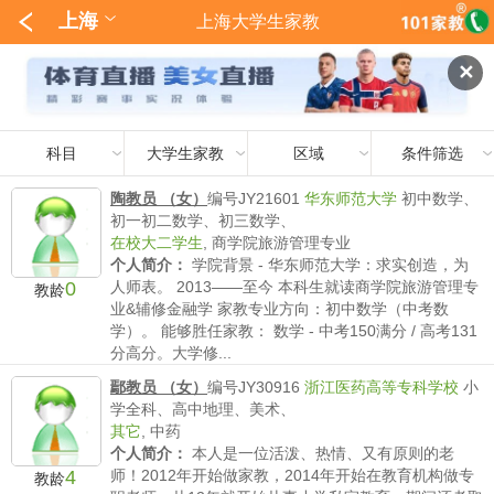
上海
上海大学生家教
✕
科目
大学生家教
区域
条件筛选
陶教员 （女）
编号JY21601
华东师范大学
初中数学、
初一初二数学、初三数学、
在校大二学生
,
商学院旅游管理专业
个人简介：
学院背景 - 华东师范大学：求实创造，为
0
人师表。 2013——至今 本科生就读商学院旅游管理专
教龄
业&辅修金融学 家教专业方向：初中数学（中考数
学）。 能够胜任家教： 数学 - 中考150满分 / 高考131
分高分。大学修...
薪水要求：
执行101家教薪水标准。
鄢教员 （女）
编号JY30916
浙江医药高等专科学校
小
学全科、高中地理、美术、
其它
,
中药
个人简介：
本人是一位活泼、热情、又有原则的老
4
师！2012年开始做家教，2014年开始在教育机构做专
教龄