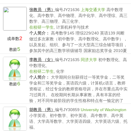
张教员 （男）
编号JY21636
上海交通大学
高中数理
化、高中数学、高中物理、高中化学、高中理综、高三
数学、高三物理、高三化学、
在校研一学生
,
计算机科学与技术
个人简介：
高考数学145 理综229/240 英语139 间断
2
成单数
做过多次家教（初中数学、高中数理化、高中数学），
以及发起、组织、参与了一次大型高三综合辅导项目，
5
教龄
参加其中的高三数学班级辅导 国家励志奖学金 2010夏
普奖学金
李教员 （女）
编号JY21635
同济大学
初中数理化、高
薪水要求：
不低于80/时
中数理化、
在校研二学生
,
化学
个人简介：
大学期间分别获得过一等奖学金，二等奖
6
学金和三等奖学金，英语四六级，计算机c语言，教师
教龄
资格证，经过专业的教师资格培训，并在市重点高中实
习过两月。 在校期间长期从事家教，具有丰富的经
验，对不同年龄阶段的学生性格和特点有一愉定的了
解；另一方面，得...
胡教员 （男）
编号JY30859
University of Washington
薪水要求：
不低于50/时
小学英语、初中数学、初中英语、高中数学、高中英
语、大学高等数学、大学英语四级、大学英语六级、托
福、