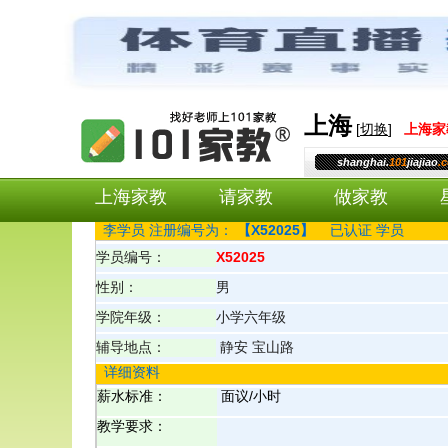
上海
[
切换
]
上海
家
shanghai.
101
jiajiao
.
上海家教
请家教
做家教
李
学员 注册编号为：
【
X52025
】
已认证
学员
学员编号：
X52025
性别：
男
学院年级：
小学六年级
辅导地点：
静安 宝山路
详细资料
薪水标准：
面议/小时
教学要求：