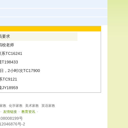
员要求
四校老师
系TC16241
T198433
，2小时/次TC17900
TC9121
JY18959
家教
化学家教
美术家教
英语家教
-
友情链接
-
教育资讯
-
108008199号
2046876号-2