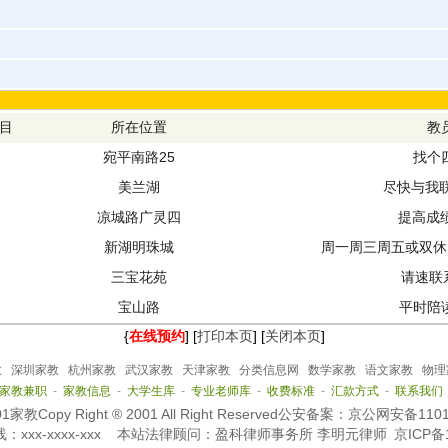
目
所在位置
教
,
宛平南路25
找个
,
美兰湖
尽快与我联
,
凉城路广灵四
提高成绩
,
新湖明珠城
周一周三周五或双休日
,
三宝花苑
请速联系
,
宝山路
平时陪读
{
在线预约
] [
打印本页
] [
关闭本页
]
教
深圳家教
杭州家教
武汉家教
天津家教
分类信息网
数学家教
语文家教
物理
家教兼职
-
家教信息
-
大学生库
-
专业老师库
-
收费标准
-
汇款方式
-
联系我们
教Copy Right ® 2001 All Right Reserved公安备案：京公网安备110
线：
xxx-xxxx-xxx
本站法律顾问：盈科律师事务所 李明元律师
京ICP备1