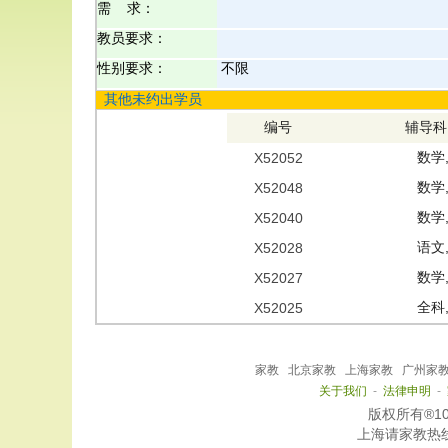
需 求：
教员要求：
性别要求：
不限
其他未约出学员
编号
辅导科
数学
X52052
数学
X52048
数学
X52040
语文
X52028
数学
X52027
全科
X52025
家教
北京家教
上海家教
广州家
关于我们
-
法律申明
-
版权所有®101家
上海
请家教热