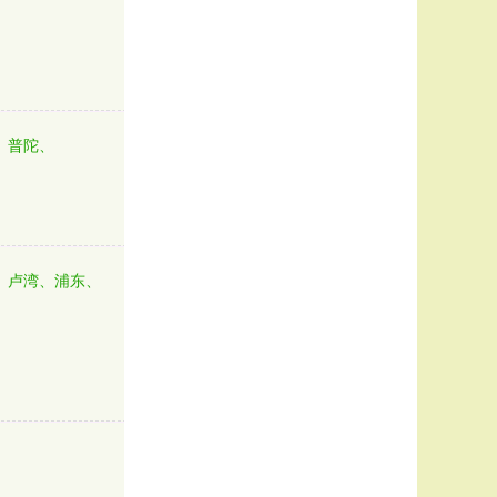
、普陀、
、卢湾、浦东、