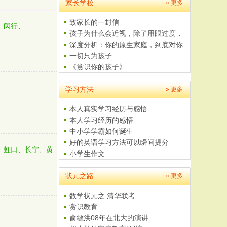
家长学校
» 更多
致家长的一封信
、闵行、
孩子为什么会近视，除了用眼过度，
这..
深度分析：你的原生家庭，到底对你
有..
一切只为孩子
《赏识你的孩子》
父母是孩子最好的老师
、
学习方法
给学生家长的一封信
» 更多
本人真实学习经历与感悟
本人学习经历的感悟
中小学学霸如何诞生
好的英语学习方法可以瞬间提分
、虹口、长宁、黄
小学生作文
如何学习数学
状元之路
4至5岁儿童美术培养计划
» 更多
数学状元之 清华联考
赏识教育
俞敏洪08年在北大的演讲