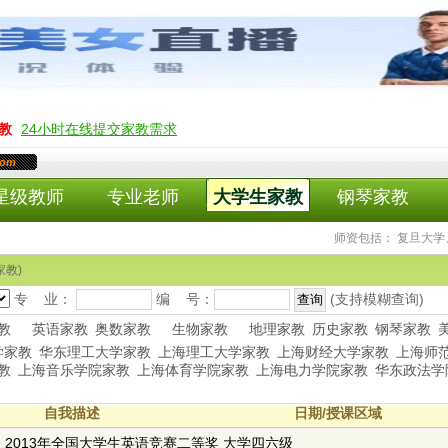
教
24小时在线提交家教需求
com
星级教师
专业老师
大学生家教
钢琴家教
师资包括： 复旦大学、
家教)
专 业：
编 号：
(支持模糊查询)
教
英语家教
奥数家教
生物家教
地理家教
历史家教
钢琴家教
学家教
华东理工大学家教
上海理工大学家教
上海财经大学家教
上海师
教
上海音乐学院家教
上海体育学院家教
上海电力学院家教
华东政法学
自我描述
日期/授课区域
2013年全国大学生英语竞赛二等奖 大学四六级