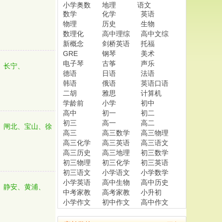
小学奥数
地理
语文
数学
化学
英语
物理
历史
生物
数理化
高中理综
高中文综
新概念
剑桥英语
托福
GRE
钢琴
美术
电子琴
古筝
声乐
、长宁、
德语
日语
法语
韩语
俄语
英语口语
二胡
雅思
计算机
学龄前
小学
初中
高中
初一
初二
初三
高一
高二
、闸北、宝山、徐
高三
高三数学
高三物理
高三化学
高三英语
高三语文
高三历史
高三地理
初三数学
初三物理
初三化学
初三英语
初三语文
小学语文
小学数学
小学英语
高中生物
高中历史
、静安、黄浦、
中考家教
高考家教
小升初
小学作文
初中作文
高中作文