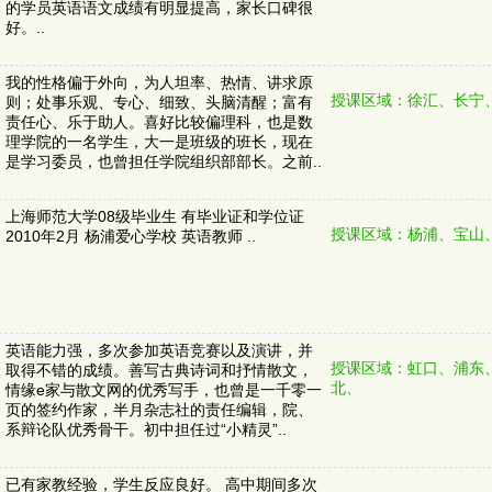
的学员英语语文成绩有明显提高，家长口碑很
好。..
我的性格偏于外向，为人坦率、热情、讲求原
授课区域：徐汇、长宁
则；处事乐观、专心、细致、头脑清醒；富有
责任心、乐于助人。喜好比较偏理科，也是数
理学院的一名学生，大一是班级的班长，现在
是学习委员，也曾担任学院组织部部长。之前..
上海师范大学08级毕业生 有毕业证和学位证
授课区域：杨浦、宝山
2010年2月 杨浦爱心学校 英语教师 ..
英语能力强，多次参加英语竞赛以及演讲，并
授课区域：虹口、浦东
取得不错的成绩。善写古典诗词和抒情散文，
北、
情缘e家与散文网的优秀写手，也曾是一千零一
页的签约作家，半月杂志社的责任编辑，院、
系辩论队优秀骨干。初中担任过“小精灵”..
已有家教经验，学生反应良好。 高中期间多次