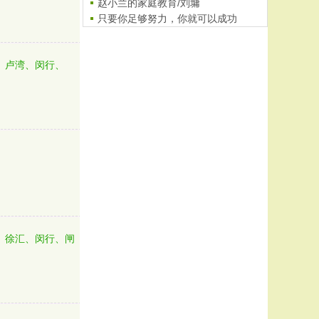
赵小兰的家庭教育/刘墉
只要你足够努力，你就可以成功
我的大学之路
四年级黄冈小状元题解------特..
、卢湾、闵行、
、
、徐汇、闵行、闸