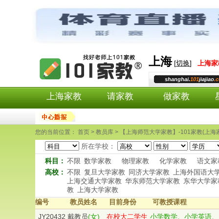
上海
[
切换
]
上海
家
shanghai.
101
jiajiao
.
上海家教
请家教
做家教
您的当前位置： 首页 > 教员库 > 【上海师范大学家教】-101家教(上海
所在学校：
科目：
不限
数学家教
物理家教
化学家教
语文家
高校：
不限
复旦大学家教
同济大学家教
上海外国语大
上海交通大学家教
华东师范大学家教
东华大学家
教
上海大学家教
编号
教员姓名
目前身份
可教授课程
JY20432
戴教员
(女)
在校大二学生
小学数学、小学英语、