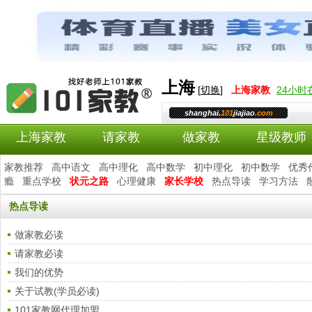
上海
[
切换
]
上海
家教
24小
shanghai.
101
jiajiao
.com
上海家教
请家教
做家教
星级教师
家教推荐
高中语文
高中理化
高中数学
初中理化
初中数学
优秀
瘾
重点学校
状元之路
心理健康
家长学校
热点导读
学习方法
热点导读
做家教必读
请家教必读
我们的优势
关于试教(学员必读)
101家教网代理加盟