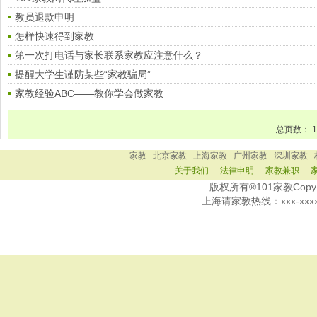
教员退款申明
怎样快速得到家教
第一次打电话与家长联系家教应注意什么？
提醒大学生谨防某些“家教骗局”
家教经验ABC——教你学会做家教
总页数：
1
家教
北京家教
上海家教
广州家教
深圳家教
关于我们
-
法律申明
-
家教兼职
-
版权所有®101家教Copy Ri
上海
请家教热线：
xxx-xxx