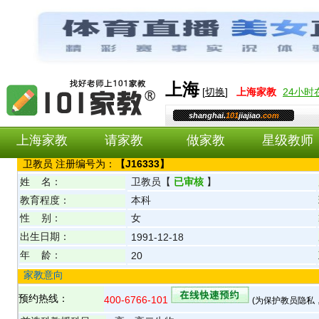
上海
[
切换
]
上海
家教
24小
shanghai.
101
jiajiao
.com
上海家教
请家教
做家教
星级教师
卫
教员 注册编号为：
【
J16333
】
姓 名：
卫
教员
【
已审核
】
教育程度：
本科
性 别：
女
出生日期：
1991-12-18
年 龄：
20
家教意向
预约热线：
400-6766-101
(为保护教员隐私