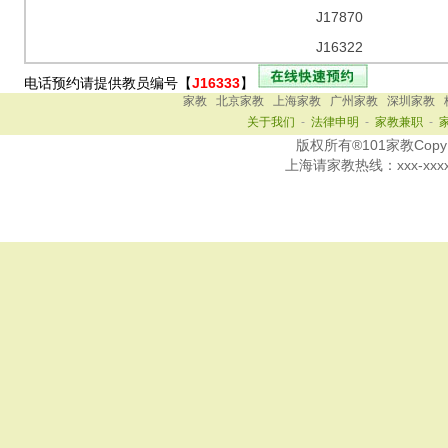
J17870
J16322
电话预约请提供教员编号【
J16333
】
家教
北京家教
上海家教
广州家教
深圳家教
关于我们
-
法律申明
-
家教兼职
-
版权所有®101家教Copy Ri
上海
请家教热线：
xxx-xxx