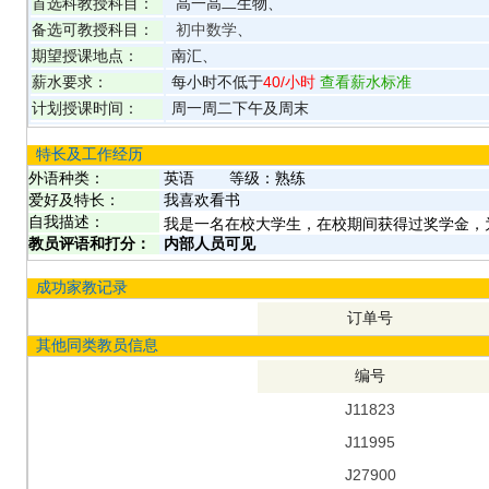
首选科教授科目：
高一高二生物、
备选可教授科目：
初中数学
、
期望授课地点：
南汇、
薪水要求：
每小时不低于
40
/小时
查看薪水标准
计划授课时间：
周一周二下午及周末
特长及工作经历
外语种类：
英语
等级：
熟练
爱好及特长：
我喜欢看书
自我描述：
我是一名在校大学生，在校期间获得过奖学金，
教员评语和打分：
内部人员可见
成功家教记录
订单号
其他同类教员信息
编号
J11823
J11995
J27900