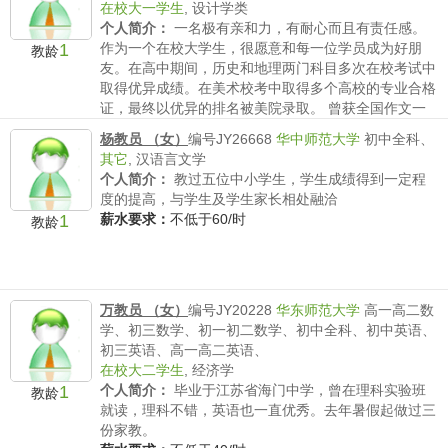
在校大一学生
,
设计学类
个人简介：
一名极有亲和力，有耐心而且有责任感。
1
作为一个在校大学生，很愿意和每一位学员成为好朋
教龄
友。在高中期间，历史和地理两门科目多次在校考试中
取得优异成绩。在美术校考中取得多个高校的专业合格
证，最终以优异的排名被美院录取。 曾获全国作文一
等奖，取得钢...
杨教员 （女）
编号JY26668
华中师范大学
初中全科、
薪水要求：
不低于40/时
其它
,
汉语言文学
个人简介：
教过五位中小学生，学生成绩得到一定程
度的提高，与学生及学生家长相处融洽
1
薪水要求：
不低于60/时
教龄
万教员 （女）
编号JY20228
华东师范大学
高一高二数
学、初三数学、初一初二数学、初中全科、初中英语、
初三英语、高一高二英语、
在校大二学生
,
经济学
1
个人简介：
毕业于江苏省海门中学，曾在理科实验班
教龄
就读，理科不错，英语也一直优秀。去年暑假起做过三
份家教。