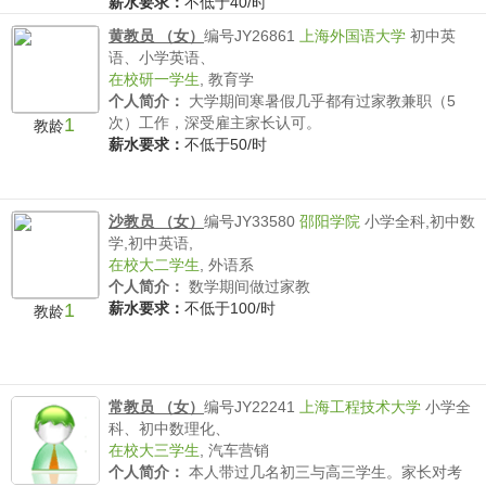
薪水要求：
不低于40/时
黄教员 （女）
编号JY26861
上海外国语大学
初中英
语、小学英语、
在校研一学生
,
教育学
个人简介：
大学期间寒暑假几乎都有过家教兼职（5
1
次）工作，深受雇主家长认可。
教龄
薪水要求：
不低于50/时
沙教员 （女）
编号JY33580
邵阳学院
小学全科,初中数
学,初中英语,
在校大二学生
,
外语系
个人简介：
数学期间做过家教
1
薪水要求：
不低于100/时
教龄
常教员 （女）
编号JY22241
上海工程技术大学
小学全
科、初中数理化、
在校大三学生
,
汽车营销
个人简介：
本人带过几名初三与高三学生。家长对考