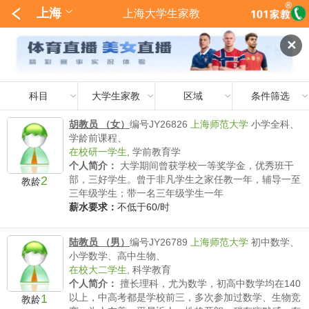
上海
上海大学生家教
✕
科目
大学生家教
区域
条件筛选
胡教员 （女）
编号JY26826
上海师范大学
小学全科、
学龄前课程、
在校研一学生
,
学前教育学
个人简介：
大学期间曾获学校一等奖学金，优秀班干
2
部，三好学生。曾于非凡学生之家任教一年，辅导一至
教龄
三年级学生；带一名三年级学生一年
薪水要求：
不低于60/时
陆教员 （男）
编号JY26789
上海师范大学
初中数学、
小学数学、高中生物、
在校大二学生
,
科学教育
个人简介：
擅长理科，尤为数学，初高中数学均在140
1
以上，中高考都是学校前三，多次参加过数学、生物竞
教龄