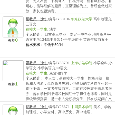
赛。为人友善，平易近人，性格开朗，稍有幽默感。有
耐心，能详细解答题目，直至理解为止。曾经也做过家
教，家长也很满意。
薪水要求：
不低于50/时
杨教员 （女）
编号JY33104
华东政法大学
高中地理,初
三语文,
在校大一学生
,
法学
个人简介：
目前高三毕业，嘉定一中毕业 地理高考A+
0
语文中考134高中多次处于年级前十 英语年级前五十
教龄
薪水要求：
不低于50/时
颜教员 （女）
编号JY33791
上海杉达学院
小学全科,小
学语文,小学英语,初中语文,
在校大一学生
,
康复治疗学
个人简介：
本人女，是在校大一学生，性格开朗，擅
1
长和人沟通，虽然高考失利，但是我的文科自学生起一
教龄
直很不错，一直考年级前三。目前在校热衷于志愿者服
务，曾在学校图书馆和校园红十字担任志愿者，同时是
班级组织委员，是一名入党积极分子。我在校期间在文
科也取得了不...
胡教员 （女）
编号JY26671
中国美术学院
美术、学龄
薪水要求：
不低于50/时
前课程、小学全科、高中历史、高中地理、