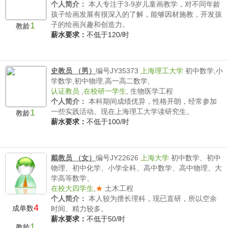
个人简介：
本人专注于3-9岁儿童画教学，对不同年龄
孩子绘画发展有很深入的了解，能够因材施教，开发孩
1
子的绘画兴趣和创造力。
教龄
薪水要求：
不低于120/时
史教员 （男）
编号JY35373
上海理工大学
初中数学,小
学数学,初中物理,高一高二数学,
认证教员
,
在校研一学生
,
生物医学工程
个人简介：
本科期间成绩优异，性格开朗，经常参加
1
一些实践活动。现在上海理工大学读研究生。
教龄
薪水要求：
不低于100/时
戴教员 （女）
编号JY22626
上海大学
初中数学、初中
物理、初中化学、小学全科、高中数学、高中物理、大
学高等数学、
在校大四学生
,
★
土木工程
个人简介：
本人较为擅长理科，现已直研，所以空余
4
成单数
时间、精力较多。
薪水要求：
不低于50/时
1
教龄