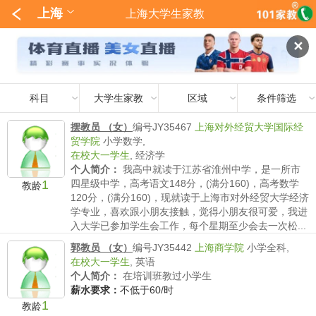
上海
上海大学生家教
✕
科目
大学生家教
区域
条件筛选
摆教员 （女）
编号JY35467
上海对外经贸大学国际经
贸学院
小学数学,
在校大一学生
,
经济学
个人简介：
我高中就读于江苏省淮州中学，是一所市
1
四星级中学，高考语文148分，(满分160)，高考数学
教龄
120分，(满分160)，现就读于上海市对外经贸大学经济
学专业，喜欢跟小朋友接触，觉得小朋友很可爱，我进
入大学已参加学生会工作，每个星期至少会去一次松...
薪水要求：
不低于130/时
郭教员 （女）
编号JY35442
上海商学院
小学全科,
在校大一学生
,
英语
个人简介：
在培训班教过小学生
薪水要求：
不低于60/时
1
教龄