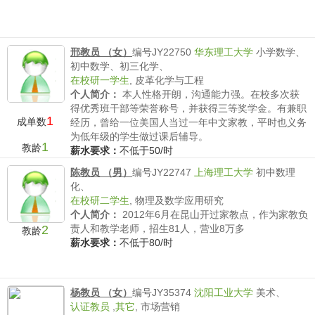
邢教员 （女）
编号JY22750
华东理工大学
小学数学、
初中数学、初三化学、
在校研一学生
,
皮革化学与工程
个人简介：
本人性格开朗，沟通能力强。在校多次获
得优秀班干部等荣誉称号，并获得三等奖学金。有兼职
1
成单数
经历，曾给一位美国人当过一年中文家教，平时也义务
为低年级的学生做过课后辅导。
1
教龄
薪水要求：
不低于50/时
陈教员 （男）
编号JY22747
上海理工大学
初中数理
化、
在校研二学生
,
物理及数学应用研究
个人简介：
2012年6月在昆山开过家教点，作为家教负
2
责人和教学老师，招生81人，营业8万多
教龄
薪水要求：
不低于80/时
杨教员 （女）
编号JY35374
沈阳工业大学
美术、
认证教员
,
其它
,
市场营销