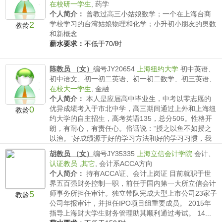
在校研一学生
,
药学
个人简介：
曾教过高三小姑娘数学；一个在上海台商
2
学校学习的台湾姑娘物理和化学；小升初小朋友的奥数
教龄
和新概念
薪水要求：
不低于70/时
陈教员 （女）
编号JY20654
上海纽约大学
初中英语、
初中语文、初一初二英语、初一初二数学、初三英语、
在校大一学生
,
金融
个人简介：
本人是应届高中毕业生，中考以零志愿的
0
优异成绩考入于市北中学，高三期间通过上外和上海纽
教龄
约大学的自主招生，高考英语135，总分506。性格开
朗，有耐心，有责任心。俗话说：“授之以鱼不如授之
以渔。”好成绩源于好的学习方法和好的学习习惯，我
会将好方...
胡教员 （女）
编号JY35335
上海立信会计学院
会计、
薪水要求：
不低于40/时
认证教员
,
其它
,
会计系ACCA方向
个人简介：
持有ACCA证、会计上岗证 目前就职于世
界五百强财务控制一职，前任于国内第一大所立信会计
5
师事务所担任审计。独立带队完成大型上市公司23家子
教龄
公司年报审计，并担任IPO项目组重要成员。 2015年
指导上海财大学生财务管理助其顺利通过考试。 14...