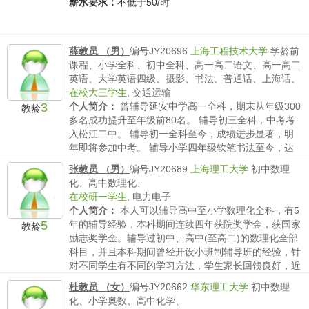
薪水要求：
不低于50/时
薛教员 （男）
编号JY20696
上海工程技术大学
学龄前
课程、小学全科、初中全科、高一高二语文、高一高二
英语、大学英语四级、摄影、书法、普通话、上海话、
在校大三学生
,
交通运输
3
个人简介：
曾辅导延安中学高一全科，期末从年级300
教龄
多名成功提升至年级前80名。 辅导初三全科，中考考
入松江二中。 辅导初一全科至今，成绩进步显著，明
年即将参加中考。 辅导小学四年级软笔书法至今，达
到全国六级水平。
张教员 （男）
编号JY20689
上海理工大学
初中数理
薪水要求：
不低于40/时
化、高中数理化、
在校研一学生
,
电力电子
个人简介：
本人可以辅导高中至小学数理化全科，有5
5
年的辅导经验，本科期间连续四年获院奖学金，获国家
教龄
励志奖学金。辅导过初中、高中(至高二)的数理化全部
科目，并且本科期间曾经开设小班制辅导班的经验，针
对不同学生有不同的学习方法，学生家长回馈良好，近
期有辅导...
杜教员 （女）
编号JY20662
华东理工大学
初中数理
薪水要求：
不低于50/时
化、小学奥数、高中化学、