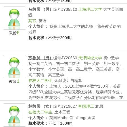
薪水要求：
不低于150/时
马教员 （男）
编号JY35310
上海理工大学
大学英语四
级,
其它
,
英语
个人简介：
我是上海理工大学的老师，我是教英语的
6
老师
教龄
薪水要求：
不低于200/时
苏教员 （男）
编号JY20660
天津财经大学
初中数学、
初一初二英语、初一初二数学、初三英语、初三数学、
小学数学、小学英语、高一高二数学、高三英语、高一
高二英语、高三数学、
1
在校大二学生
,
金融统计与精算
教龄
个人简介：
上海人，2010上海中考数学150分，英语
四级583,全国大学生英语竞赛优秀奖，现读精算专业，
高中数学成绩突出，二模数学百分比3,有家教经验，在
本家教网带过一初二参加新知杯数学竞赛和一3年级奥
林教员 （女）
编号JY19627
帝国理工
雅思、
数，有耐心，细心，负责任。
在校大二学生
,
土木工程
薪水要求：
不低于40/时
个人简介：
英国Maths Challenge金奖
薪水要求：
不低于150/时