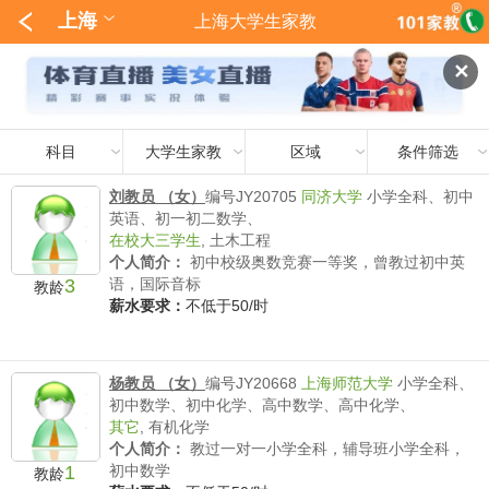
上海
上海大学生家教
✕
科目
大学生家教
区域
条件筛选
刘教员 （女）
编号JY20705
同济大学
小学全科、初中
英语、初一初二数学、
在校大三学生
,
土木工程
个人简介：
初中校级奥数竞赛一等奖，曾教过初中英
3
语，国际音标
教龄
薪水要求：
不低于50/时
杨教员 （女）
编号JY20668
上海师范大学
小学全科、
初中数学、初中化学、高中数学、高中化学、
其它
,
有机化学
个人简介：
教过一对一小学全科，辅导班小学全科，
1
初中数学
教龄