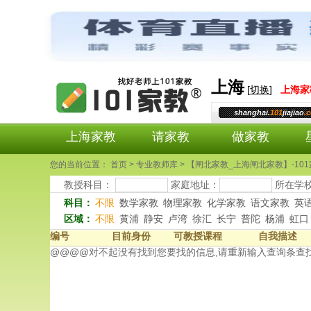
上海
[
切换
]
上海
家
shanghai.
101
jiajiao
.
上海家教
请家教
做家教
您的当前位置： 首页 > 专业教师库 > 【闸北家教_上海闸北家教】-101
教授科目：
家庭地址：
所在学
科目：
不限
数学家教
物理家教
化学家教
语文家教
英
区域：
不限
黄浦
静安
卢湾
徐汇
长宁
普陀
杨浦
虹口
编号
目前身份
可教授课程
自我描述
@@@@对不起没有找到您要找的信息,请重新输入查询条查找