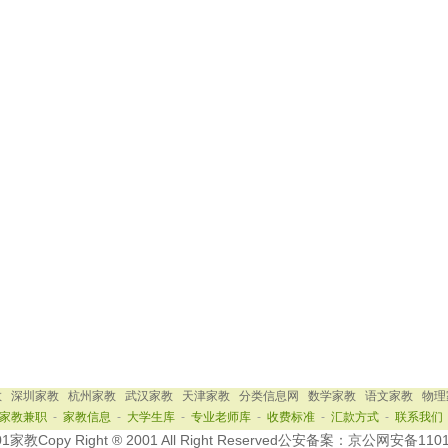
教
深圳家教
杭州家教
武汉家教
天津家教
分类信息网
数学家教
语文家教
物理
家教兼职
-
家教信息
-
大学生库
-
专业老师库
-
收费标准
-
汇款方式
-
联系我们
教Copy Right ® 2001 All Right Reserved公安备案：京公网安备110