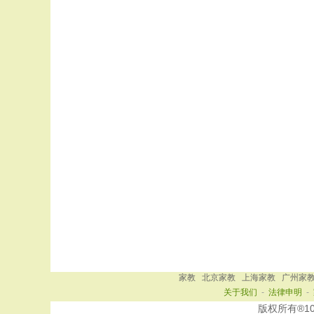
家教
北京家教
上海家教
广州家
关于我们
-
法律申明
-
版权所有®101家