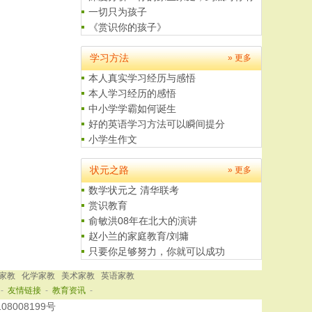
一切只为孩子
《赏识你的孩子》
父母是孩子最好的老师
给学生家长的一封信
学习方法
» 更多
本人真实学习经历与感悟
本人学习经历的感悟
中小学学霸如何诞生
好的英语学习方法可以瞬间提分
小学生作文
如何学习数学
4至5岁儿童美术培养计划
状元之路
» 更多
数学状元之 清华联考
赏识教育
俞敏洪08年在北大的演讲
赵小兰的家庭教育/刘墉
只要你足够努力，你就可以成功
我的大学之路
家教
化学家教
美术家教
英语家教
四年级黄冈小状元题解------特..
-
友情链接
-
教育资讯
-
108008199号