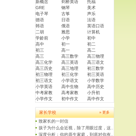
新概念
剑桥英语
托福
GRE
钢琴
美术
电子琴
古筝
声乐
德语
日语
法语
韩语
俄语
英语口语
二胡
雅思
计算机
学龄前
小学
初中
高中
初一
初二
初三
高一
高二
高三
高三数学
高三物理
高三化学
高三英语
高三语文
高三历史
高三地理
初三数学
初三物理
初三化学
初三英语
初三语文
小学语文
小学数学
小学英语
高中生物
高中历史
中考家教
高考家教
小升初
小学作文
初中作文
高中作文
家长学校
» 更多
致家长的一封信
孩子为什么会近视，除了用眼过度，这..
深度分析：你的原生家庭，到底对你有..