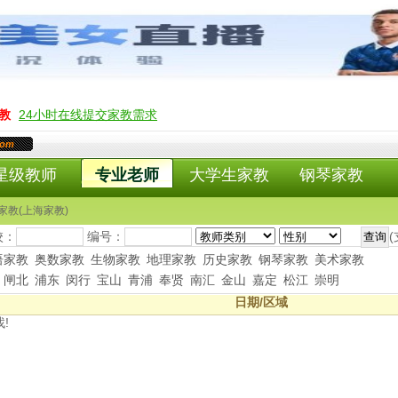
教
24小时在线提交家教需求
com
星级教师
专业老师
大学生家教
钢琴家教
家教(上海家教)
校：
编号：
语家教
奥数家教
生物家教
地理家教
历史家教
钢琴家教
美术家教
闸北
浦东
闵行
宝山
青浦
奉贤
南汇
金山
嘉定
松江
崇明
日期/区域
!