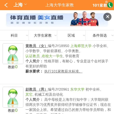
上海
上海大学生家教
✕
科目
大学生家教
区域
条件筛选
黄教员 （女）
编号JY18950
上海师范大学
小学全科、
小学数学、学龄前课程、小学奥数、
认证教员
,
在校大一学生
,
学前教育
个人简介：
性格开朗，有耐心，专业是这个会对孩子
0
有更好的帮助
教龄
薪水要求：
执行101家教薪水标准。
赵教员 （男）
编号JY20961
东华大学
初中全科、
其它
,
机械工程及自动化
个人简介：
高中母校是上海市行知中学；大学期间获
得两次学习优秀奖并获得经济学辅修学位证书；现在在
0
一家国企上班。希望通过自己的努力带给学员帮助，和
教龄