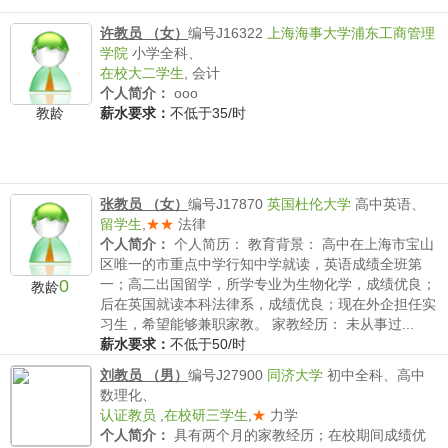
许教员 （女）
编号J16322
上海海事大学浦东工商管理
学院
小学全科、
在校大二学生
,
会计
个人简介：
ooo
教龄
薪水要求：
不低于35/时
张教员 （女）
编号J17870
英国杜伦大学
高中英语、
留学生
,
★★
法律
个人简介：
个人简历： 教育背景： 高中在上海市宝山
区唯一的市重点中学行知中学就读，英语成绩全班第
0
一；高二出国留学，所学专业为生物化学，成绩优良；
教龄
后在英国就读本科法律系，成绩优良；现在外企担任实
习生，希望能够兼职家教。 家教经历： 未从事过...
薪水要求：
不低于50/时
刘教员 （男）
编号J27900
同济大学
初中全科、高中
数理化、
认证教员
,
在校研三学生
,
★
力学
个人简介：
具有两个月的家教经历；在校期间成绩优