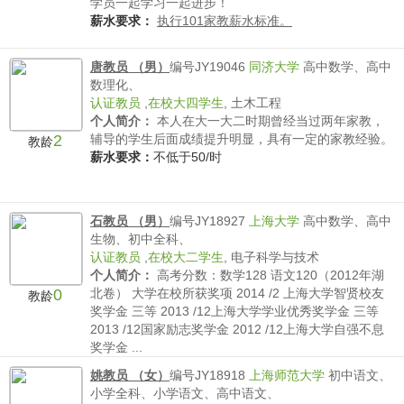
学员一起学习一起进步！
薪水要求：
执行101家教薪水标准。
唐教员 （男）
编号JY19046
同济大学
高中数学、高中
数理化、
认证教员
,
在校大四学生
,
土木工程
个人简介：
本人在大一大二时期曾经当过两年家教，
2
辅导的学生后面成绩提升明显，具有一定的家教经验。
教龄
薪水要求：
不低于50/时
石教员 （男）
编号JY18927
上海大学
高中数学、高中
生物、初中全科、
认证教员
,
在校大二学生
,
电子科学与技术
个人简介：
高考分数：数学128 语文120（2012年湖
0
北卷） 大学在校所获奖项 2014 /2 上海大学智贤校友
教龄
奖学金 三等 2013 /12上海大学学业优秀奖学金 三等
2013 /12国家励志奖学金 2012 /12上海大学自强不息
奖学金 ...
薪水要求：
不低于60/时
姚教员 （女）
编号JY18918
上海师范大学
初中语文、
小学全科、小学语文、高中语文、