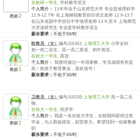
在校研一学生
,
学科教学语文
个人简介：
11年毕业于山东师范大学 专业是地理科学
2
11.9-12.7年 在上海精锐教育担任语文老师 12.9-13.7
教龄
在山东龙固中学担任中学地理老师 13.9-至今 上海师范
大学读研究生 专业是学科教学语文
薪水要求：
不低于50/时
欧教员 （女）
编号J16351
上海理工大学
小学全科、
初一初二语文、高一高二英语、初中英语、
在校大一学生
,
英语
个人简介：
我曾经做过一年得家教，学员成绩有所提
1
高！热衷于教育事业，喜欢读书！
教龄
薪水要求：
不低于30/时
卫教员 （女）
编号J16333
上海理工大学
高一高二生
物、
在校大一学生
,
经济学
个人简介：
我是一名在校大学生，在校期间获得过奖
1
学金，为人勤奋踏实，刻苦努力。希望找到一份家教兼
教龄
职
薪水要求：
不低于40/时