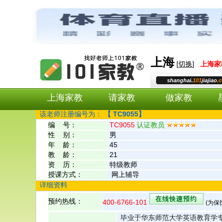
上海
[
切换
]
上海
家
shanghai.
101
jiajiao
.
上海家教
请家教
做家教
该老师注册编号为：
【
TC9055】
编 号：
TC9055
认证教员
性 别：
男
年 龄：
45
教 龄：
21
资 历：
特级教师
授课方式：
网上辅导
详细资料
预约热线：
400-6766-101
(为
毕业于华东师范大学英语教育学