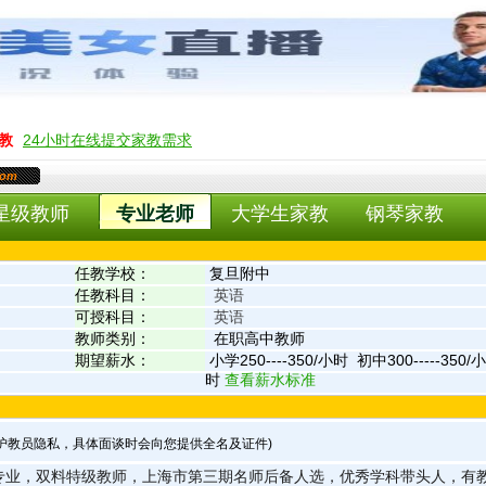
教
24小时在线提交家教需求
com
星级教师
专业老师
大学生家教
钢琴家教
任教学校：
复旦附中
任教科目：
英语
可授科目：
英语
教师类别：
在职高中教师
期望薪水：
小学250----350/小时 初中300-----350
时
查看薪水标准
保护教员隐私，具体面谈时会向您提供全名及证件)
专业，双料特级教师，上海市第三期名师后备人选，优秀学科带头人，有教