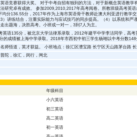
英语竞赛获得大奖。 对于中考自招有独到的方法，对于新概念英语教学
研究卓有成效。 参加2009,2010,2017年高考阅卷。所教班级高考
班级平均分136.55分，2017年作为上海市英语骨干教师赴澳大利亚进行教
3）讲练结合，注重实际能力与应试技巧的同步提高。（4）以系统和严
走出题海，决胜高考。小班或一对一，3到7人为主。
考英语135分，被北京大学法律系录取，2012年建平中学李洁同学，高考
0分的成绩被上海中学录取。2018年市西初中初三学生杨翊以中考分数14
名师悟道，英才获益。 小班地点：徐汇区漕宝路 长宁区天山路茅台路 
，普陀，徐汇，闵行，闸北
年级科目
小六英语
初三英语
高二英语
初一英语
高一英语