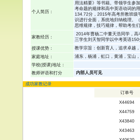
用法精要》等书籍。带领学生参加
考命题的规律和高中英语动词的用法
个人简历：
134.72分，2015年高考所教
识进行全面，系统地归纳梳理。（
思维规律，技巧规律，帮助考生们
2014年曹杨二中董天浩同学，高
家教经历：
三学生刘天智同学以中考英语15
教学宗旨：创新育人，追求卓越，
授课优势：
浦东，杨浦，虹口，黄浦，宝山
家庭地址：
学校(授课)地址：
内部人员可见
教师评语和打分
成功家教记录
订单号
X44694
X44759
X43840
X43463
X40620