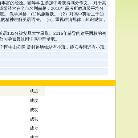
有丰富的经验。辅导学生参加中考获得满分作文。 对于高
英语成绩经常在全市名列前茅：2010年高考所教班级平均分
学交流。 教学风格：(1)风趣幽默。（2）对高中英语主干知
谨的精神讲解英语语法。（5）重视讲清规律：知识规律，
英语133分被复旦大学录取。2016年辅导的建平西校的初
8分同学被复旦附中高中部录取。
长宁区中山公园 蓝村路地铁站有小班，静安寺附近有小班
状态
成功
成功
成功
成功
成功