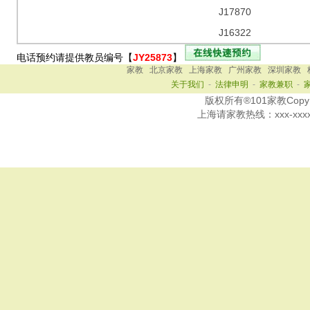
J17870
J16322
电话预约请提供教员编号【
JY25873
】
家教
北京家教
上海家教
广州家教
深圳家教
关于我们
-
法律申明
-
家教兼职
-
版权所有®101家教Copy Ri
上海
请家教热线：
xxx-xxx