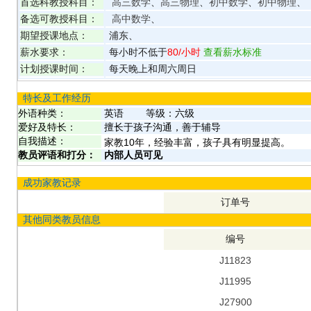
首选科教授科目：
高三数学
、
高三物理
、
初中数学
、
初中物理
、
备选可教授科目：
高中数学
、
期望授课地点：
浦东、
薪水要求：
每小时不低于
80
/小时
查看薪水标准
计划授课时间：
每天晚上和周六周日
特长及工作经历
外语种类：
英语
等级：
六级
爱好及特长：
擅长于孩子沟通，善于辅导
自我描述：
家教10年，经验丰富，孩子具有明显提高。
教员评语和打分：
内部人员可见
成功家教记录
订单号
其他同类教员信息
编号
J11823
J11995
J27900