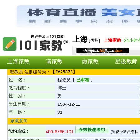
上海
[
切换
]
上海
家教
24小
shanghai.
101
jiajiao
.com
上海家教
请家教
做家教
星级教师
程
教员 注册编号为：
【
JY25873
】
姓 名：
程
教员
【
已审核
】
教育程度：
博士
性 别：
男
出生日期：
1984-12-11
年 龄：
31
家教意向
预约热线：
400-6766-101
(为保护教员隐私