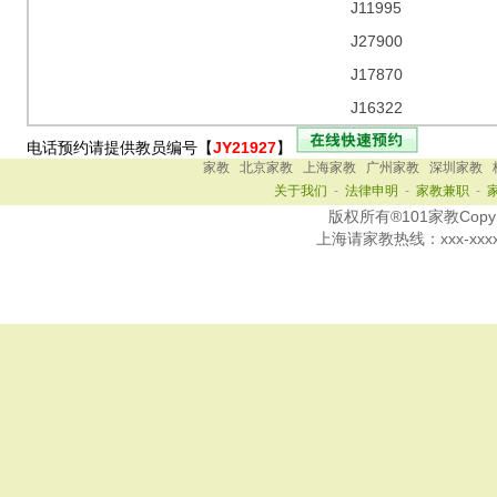
J11995
J27900
J17870
J16322
电话预约请提供教员编号【
JY21927
】
家教
北京家教
上海家教
广州家教
深圳家教
关于我们
-
法律申明
-
家教兼职
-
版权所有®101家教Copy Ri
上海
请家教热线：
xxx-xxx