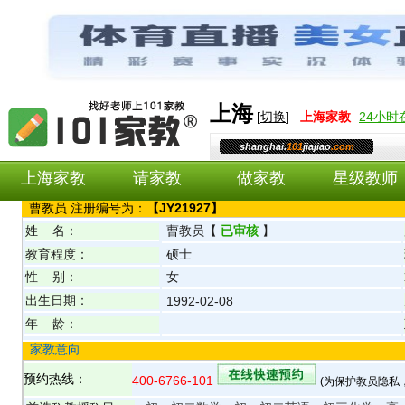
上海
[
切换
]
上海
家教
24小
shanghai.
101
jiajiao
.com
上海家教
请家教
做家教
星级教师
曹
教员 注册编号为：
【
JY21927
】
姓 名：
曹
教员
【
已审核
】
教育程度：
硕士
性 别：
女
出生日期：
1992-02-08
年 龄：
家教意向
预约热线：
400-6766-101
(为保护教员隐私