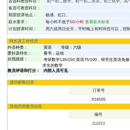
首选科教授科目：
初一初二数学
、
初一初二英语
、
初三化学
、
高
备选可教授科目：
期望授课地点：
杨浦、虹口、
薪水要求：
每小时不低于
50
/小时
查看薪水标准
计划授课时间：
周六或周日全天，平时晚上有时间也可以，控
特长及工作经历
外语种类：
英语
等级：
六级
爱好及特长：
看书，运动
自我描述：
考研数学135/150,英语75/100，研究生英
术生的数学
教员评语和打分：
内部人员可见
成功家教记录
订单号
X24505
其他同类教员信息
编号
J11823