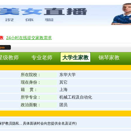
教
24小时在线提交家教需求
com
星级教师
专业老师
大学生家教
钢琴家教
所在院校：
东华大学
现在身份：
其它
籍 贯：
上海
所学专业：
机械工程及自动化
政治面貌：
团员
为保护教员隐私，具体面谈时会向您提供全名及证件)