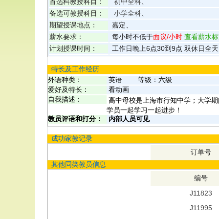
首选科教授科目：
初中全科
、
备选可教授科目：
小学全科
、
期望授课地点：
嘉定、
薪水要求：
每小时不低于
面议
/小时
查看薪水标
计划授课时间：
工作日晚上6点30到9点 双休日全天
特长及工作经历
外语种类：
英语
等级：
六级
爱好及特长：
看动画
自我描述：
高中母校是上海市行知中学；大学期
学员一起学习一起进步！
教员评语和打分：
内部人员可见
成功家教记录
订单号
其他同类教员信息
编号
J11823
J11995