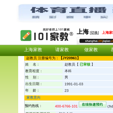
上海
[
切换
]
上海
家
shanghai.
101
jiajiao
.
上海家教
请家教
做家教
赵
教员 注册编号为：
【
JY20961
】
姓 名：
赵
教员
【
已审核
】
教育程度：
本科
性 别：
男
出生日期：
1991-01-03
年 龄：
23
家教意向
预约热线：
400-6766-101
(