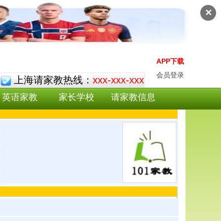
✕
APP下载
会员登录
上海请家教热线：
xxx-xxx-xxx
英语家教
家长学校
请家教信息