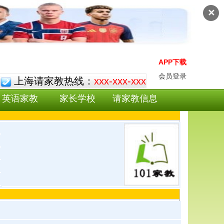
✕
APP下载
会员登录
上海请家教热线：
xxx-xxx-xxx
英语家教
家长学校
请家教信息