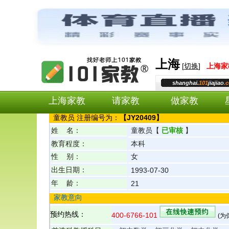
上海
[
切换
]
上海
家
shanghai.
101
jiajiao
.
上海家教
请家教
做家教
童
教员 注册编号为：
【
JY20409
】
姓 名：
童
教员
【
已审核
】
教育程度：
本科
性 别：
女
出生日期：
1993-07-30
年 龄：
21
家教意向
预约热线：
400-6766-101
(