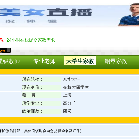
教
24小时在线提交家教需求
com
星级教师
专业老师
大学生家教
钢琴家教
所在院校：
东华大学
现在身份：
在校大四学生
籍 贯：
上海
所学专业：
高分子
政治面貌：
团员
为保护教员隐私，具体面谈时会向您提供全名及证件)