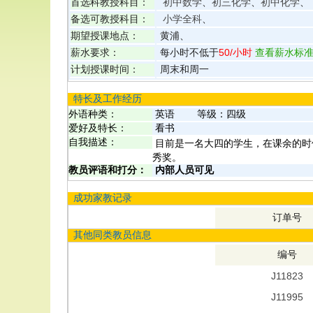
首选科教授科目：
初中数学
、
初三化学
、
初中化学
、
备选可教授科目：
小学全科
、
期望授课地点：
黄浦、
薪水要求：
每小时不低于
50
/小时
查看薪水标
计划授课时间：
周末和周一
特长及工作经历
外语种类：
英语
等级：
四级
爱好及特长：
看书
自我描述：
目前是一名大四的学生，在课余的时
秀奖。
教员评语和打分：
内部人员可见
成功家教记录
订单号
其他同类教员信息
编号
J11823
J11995