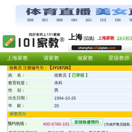
上海
[
切换
]
上海
家教
24小
shanghai.
101
jiajiao
.com
上海家教
请家教
做家教
星级教师
徐
教员 注册编号为：
【
JY19726
】
姓 名：
徐
教员
【
已审核
】
教育程度：
本科
性 别：
男
出生日期：
1994-10-25
年 龄：
20
家教意向
预约热线：
400-6766-101
(为保护教员隐私