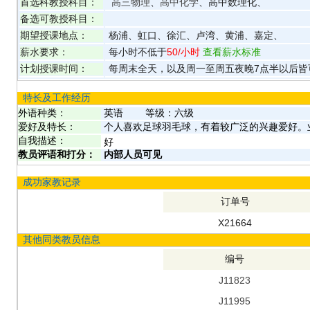
首选科教授科目：
高三物理
、
高中化学
、高中数理化、
备选可教授科目：
期望授课地点：
杨浦、虹口、徐汇、卢湾、黄浦、嘉定、
薪水要求：
每小时不低于
50
/小时
查看薪水标准
计划授课时间：
每周末全天，以及周一至周五夜晚7点半以后皆
特长及工作经历
外语种类：
英语
等级：
六级
爱好及特长：
个人喜欢足球羽毛球，有着较广泛的兴趣爱好。
自我描述：
好
教员评语和打分：
内部人员可见
成功家教记录
订单号
X21664
其他同类教员信息
编号
J11823
J11995