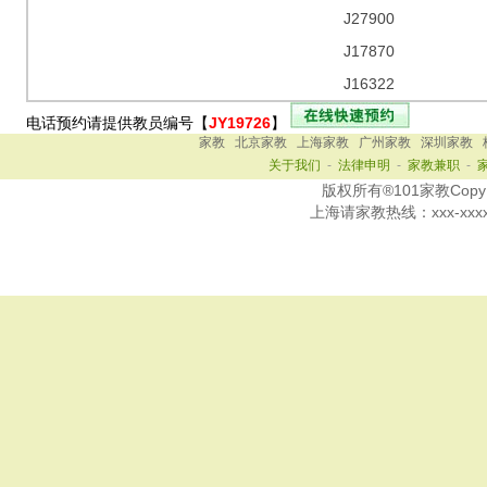
J27900
J17870
J16322
电话预约请提供教员编号【
JY19726
】
家教
北京家教
上海家教
广州家教
深圳家教
关于我们
-
法律申明
-
家教兼职
-
版权所有®101家教Copy Ri
上海
请家教热线：
xxx-xxx