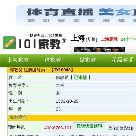
上海
[
切换
]
上海
家教
24小
shanghai.
101
jiajiao
.com
上海家教
请家教
做家教
星级教师
郭
教员 注册编号为：
【
JY19048
】
姓 名：
郭
教员
【
已审核
】
教育程度：
本科
性 别：
女
出生日期：
1992-10-25
年 龄：
23
家教意向
预约热线：
400-6766-101
(为保护教员隐私