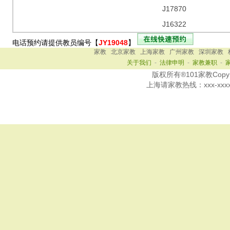
J17870
J16322
电话预约请提供教员编号【
JY19048
】
家教
北京家教
上海家教
广州家教
深圳家教
关于我们
-
法律申明
-
家教兼职
-
版权所有®101家教Copy Ri
上海
请家教热线：
xxx-xxx