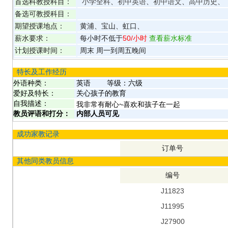
首选科教授科目：
小学全科
、
初中英语
、
初中语文
、
高中历史
、
备选可教授科目：
期望授课地点：
黄浦、宝山、虹口、
薪水要求：
每小时不低于
50
/小时
查看薪水标准
计划授课时间：
周末 周一到周五晚间
特长及工作经历
外语种类：
英语
等级：
六级
爱好及特长：
关心孩子的教育
自我描述：
我非常有耐心~喜欢和孩子在一起
教员评语和打分：
内部人员可见
成功家教记录
订单号
其他同类教员信息
编号
J11823
J11995
J27900