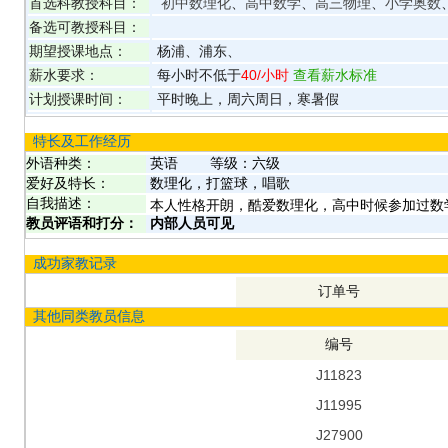
首选科教授科目：
初中数理化
、
高中数学
、
高三物理
、
小学奥数
备选可教授科目：
期望授课地点：
杨浦、浦东、
薪水要求：
每小时不低于
40
/小时
查看薪水标准
计划授课时间：
平时晚上，周六周日，寒暑假
特长及工作经历
外语种类：
英语
等级：
六级
爱好及特长：
数理化，打篮球，唱歌
自我描述：
本人性格开朗，酷爱数理化，高中时候参加过数
教员评语和打分：
内部人员可见
成功家教记录
订单号
其他同类教员信息
编号
J11823
J11995
J27900