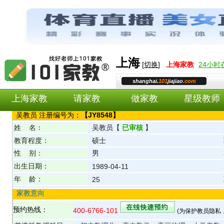
上海
[
切换
]
上海
家教
24小
shanghai.
101
jiajiao
.com
上海家教
请家教
做家教
星级教师
吴
教员 注册编号为：
【
JY8548
】
姓 名：
吴
教员
【
已审核
】
教育程度：
硕士
性 别：
男
出生日期：
1989-04-11
年 龄：
25
家教意向
预约热线：
400-6766-101
(为保护教员隐私